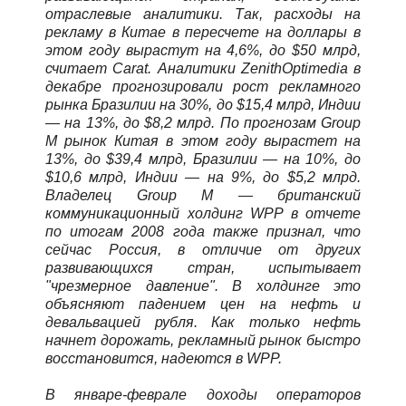
отраслевые аналитики. Так, расходы на
рекламу в Китае в пересчете на доллары в
этом году вырастут на 4,6%, до $50 млрд,
считает Carat. Аналитики ZenithOptimedia в
декабре прогнозировали рост рекламного
рынка Бразилии на 30%, до $15,4 млрд, Индии
— на 13%, до $8,2 млрд. По прогнозам Group
M рынок Китая в этом году вырастет на
13%, до $39,4 млрд, Бразилии — на 10%, до
$10,6 млрд, Индии — на 9%, до $5,2 млрд.
Владелец Group M — британский
коммуникационный холдинг WPP в отчете
по итогам 2008 года также признал, что
сейчас Россия, в отличие от других
развивающихся стран, испытывает
"чрезмерное давление". В холдинге это
объясняют падением цен на нефть и
девальвацией рубля. Как только нефть
начнет дорожать, рекламный рынок быстро
восстановится, надеются в WPP.
В январе-феврале доходы операторов