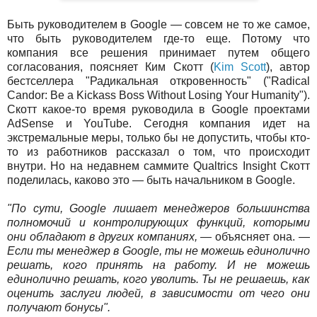
Быть руководителем в Google — совсем не то же самое,
что быть руководителем где-то еще. Потому что
компания все решения принимает путем общего
согласования, поясняет Ким Скотт (
Kim Scott
), автор
бестселлера "Радикальная откровенность" ("Radical
Candor: Be a Kickass Boss Without Losing Your Humanity").
Скотт какое-то время руководила в Google проектами
AdSense и YouTube. Сегодня компания идет на
экстремальные меры, только бы не допустить, чтобы кто-
то из работников рассказал о том, что происходит
внутри. Но на недавнем саммите Qualtrics Insight Скотт
поделилась, каково это — быть начальником в Google.
"По сути, Google лишает менеджеров большинства
полномочий и контролирующих функций, которыми
они обладают в других компаниях,
— объясняет она. —
Если ты менеджер в Google, ты не можешь единолично
решать, кого принять на работу. И не можешь
единолично решать, кого уволить. Ты не решаешь, как
оценить заслуги людей, в зависимости от чего они
получают бонусы".