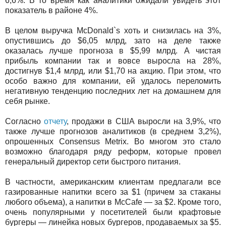
6,6%. В то время как аналитики ожидали увидеть этот
показатель в районе 4%.
В целом выручка McDonald`s хоть и снизилась на 3%,
опустившись до $6,05 млрд, зато на деле также
оказалась лучше прогноза в $5,99 млрд. А чистая
прибыль компании так и вовсе выросла на 28%,
достигнув $1,4 млрд, или $1,70 на акцию. При этом, что
особо важно для компании, ей удалось переломить
негативную тенденцию последних лет на домашнем для
себя рынке.
Согласно
отчету
, продажи в США выросли на 3,9%, что
также лучше прогнозов аналитиков (в среднем 3,2%),
опрошенных Consensus Metrix. Во многом это стало
возможно благодаря ряду реформ, которые провел
генеральный директор сети быстрого питания.
В частности, американским клиентам предлагали все
газированные напитки всего за $1 (причем за стаканы
любого объема), а напитки в McCafe — за $2. Кроме того,
очень популярными у посетителей были крафтовые
бургеры — линейка новых бургеров, продаваемых за $5.