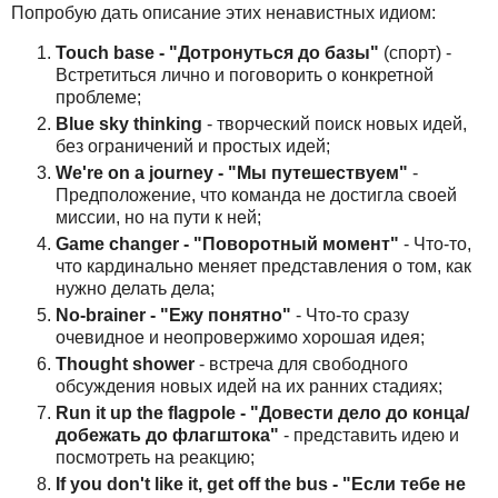
Попробую дать описание этих ненавистных идиом:
Touсh base - "Дотронуться до базы"
(спорт) -
Встретиться лично и поговорить о конкретной
проблеме;
Blue sky thinking
- творческий поиск новых идей,
без ограничений и простых идей;
We're on a journey - "Мы путешествуем"
-
Предположение, что команда не достигла своей
миссии, но на пути к ней;
Game changer - "Поворотный момент"
- Что-то,
что кардинально меняет представления о том, как
нужно делать дела;
No-brainer - "Ежу понятно"
- Что-то сразу
очевидное и неопровержимо хорошая идея;
Thought shower
- встреча для свободного
обсуждения новых идей на их ранних стадиях;
Run it up the flagpole - "Довести дело до конца/
добежать до флагштока"
- представить идею и
посмотреть на реакцию;
If you don't like it, get off the bus - "Если тебе не