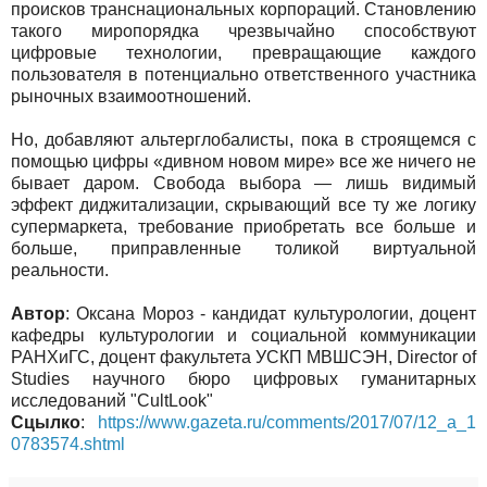
происков транснациональных корпораций. Становлению
такого миропорядка чрезвычайно способствуют
цифровые технологии, превращающие каждого
пользователя в потенциально ответственного участника
рыночных взаимоотношений.
Но, добавляют альтерглобалисты, пока в строящемся с
помощью цифры «дивном новом мире» все же ничего не
бывает даром. Свобода выбора — лишь видимый
эффект диджитализации, скрывающий все ту же логику
супермаркета, требование приобретать все больше и
больше, приправленные толикой виртуальной
реальности.
Автор
: Оксана Мороз - кандидат культурологии, доцент
кафедры культурологии и социальной коммуникации
РАНХиГС, доцент факультета УСКП МВШСЭН, Director of
Studies научного бюро цифровых гуманитарных
исследований "CultLook"
Сцылко
:
https://www.gazeta.ru/comments/2017/07/12_a_1
0783574.shtml