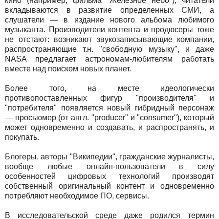
кино (например, фильма "Железное небо"), читатели
вкладываются в развитие определенных СМИ, а
слушатели — в издание нового альбома любимого
музыканта. Производители контента и продюсеры тоже
не отстают: возникают звукозаписывающие компании,
распространяющие т.н. "свободную музыку", и даже
NASA предлагает астрономам-любителям работать
вместе над поиском новых планет.
Более того, на месте идеологически
противопоставленных фигур "производителя" и
"потребителя" появляется новый гибридный персонаж
— просьюмер (от англ. "producer" и "consumer"), который
может одновременно и создавать, и распространять, и
покупать.
Блогеры, авторы "Википедии", гражданские журналисты,
вообще любые онлайн-пользователи в силу
особенностей цифровых технологий производят
собственный оригинальный контент и одновременно
потребляют необходимое ПО, сервисы.
В исследовательской среде даже родился термин