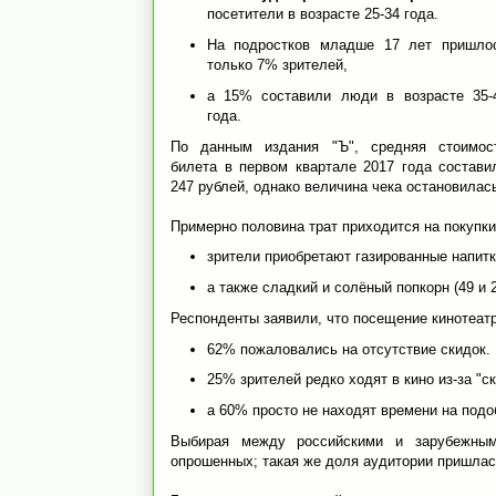
посетители в возрасте 25-34 года.
На подростков младше 17 лет пришло
только 7% зрителей,
а 15% составили люди в возрасте 35-
года.
По данным издания "Ъ", средняя стоимос
билета в первом квартале 2017 года состави
247 рублей, однако величина чека остановилас
Примерно половина трат приходится на покупки
зрители приобретают газированные напитк
а также сладкий и солёный попкорн (49 и 
Респонденты заявили, что посещение кинотеат
62% пожаловались на отсутствие скидок.
25% зрителей редко ходят в кино из-за "с
а 60% просто не находят времени на подо
Выбирая между российскими и зарубежным
опрошенных; такая же доля аудитории пришлас