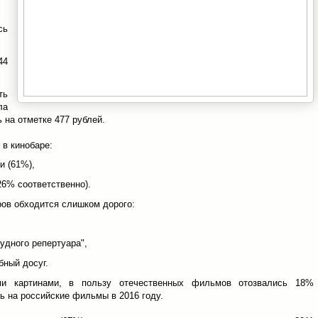
сь
44
ть
ла
ь на отметке 477 рублей.
 в кинобаре:
и (61%),
26% соответственно).
ров обходится слишком дорого:
кудного репертуара",
бный досуг.
и картинами, в пользу отечественных фильмов отозвались 18%
ь на российские фильмы в 2016 году.