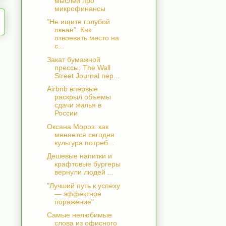
мыслей про
микрофинансы
"Не ищите голубой
океан". Как
отвоевать место на
с...
Закат бумажной
прессы: The Wall
Street Journal пер...
Airbnb впервые
раскрыл объемы
сдачи жилья в
России
Оксана Мороз: как
меняется сегодня
культура потреб...
Дешевые напитки и
крафтовые бургеры
вернули людей ...
"Лучший путь к успеху
— эффектное
поражение"
Самые нелюбимые
слова из офисного