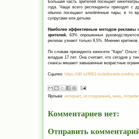
Большая часть зрителей посещает кинотеатры 
года. Чаще всего респонденты приходят с д
обычно посещают влюблённые пары, в то вр
супругами или детьми.
Наиболее эффективным методом рекламы ок
зрителей.
63% опрошенных руководствуются
релизах узнают только 9,5%. Мнению критиков
По словам президента киносети "Каро" Ольги 
младше 17 лет. Она считает, что сегодня у т
сеансы мешают завышенные возрастные ограни
Сцылко:
https://dtf.ru/8661-issledovanie-sredniy-v
Ярлыки:
интернет
,
исследования
,
кино
,
потреби
Комментариев нет:
Отправить комментари