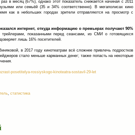
раз в месяц (67%), однако этот показатель снижается начиная с 2011
рузьями или семьёй (35 и 34% соответственно). В мегаполисах кино
емя как в небольших городах зрители отправляются на просмотр с
азался интернет, откуда информацию о премьерах получают 90%
 трейлерами, показанными перед сеансами, из СМИ о готовящихся
 доверяет лишь 16% посетителей.
Зиняковой, в 2017 году кинотеатрам всё сложнее привлечь подростков
инейджеров стало меньше карманных денег; также попасть на некоторые
чения.
ozrast-posetitelya-rossiyskogo-kinoteatra-sostavil-29-let
тель
,
статистика
й