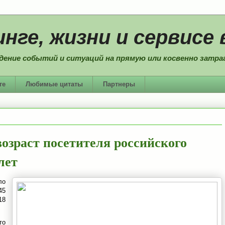
нге, жизни и сервисе 
дение событий и ситуаций на прямую или косвенно затраг
ге
Любимые цитаты
Партнеры
возраст посетителя российского
лет
ло
45
18
о