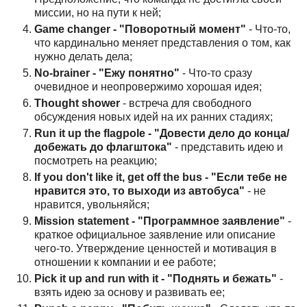
миссии, но на пути к ней;
Game changer - "Поворотный момент"
- Что-то,
что кардинально меняет представления о том, как
нужно делать дела;
No-brainer - "Ежу понятно"
- Что-то сразу
очевидное и неопровержимо хорошая идея;
Thought shower
- встреча для свободного
обсуждения новых идей на их ранних стадиях;
Run it up the flagpole - "Довести дело до конца/
добежать до флагштока"
- представить идею и
посмотреть на реакцию;
If you don't like it, get off the bus - "Если тебе не
нравится это, то выходи из автобуса"
- не
нравится, увольняйся;
Mission statement - "Программное заявление"
-
краткое официальное заявление или описание
чего-то. Утверждение ценностей и мотивация в
отношении к компании и ее работе;
Pick it up and run with it - "Поднять и бежать"
-
взять идею за основу и развивать ее;