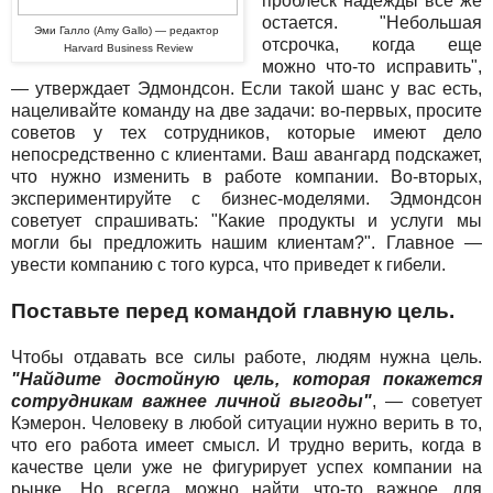
проблеск надежды все же
остается. "Небольшая
Эми Галло (Amy Gallo) — редактор
отсрочка, когда еще
Harvard Business Review
можно что-то исправить",
— утверждает Эдмондсон. Если такой шанс у вас есть,
нацеливайте команду на две задачи: во-первых, просите
советов у тех сотрудников, которые имеют дело
непосредственно с клиентами. Ваш авангард подскажет,
что нужно изменить в работе компании. Во-вторых,
экспериментируйте с бизнес-моделями. Эдмондсон
советует спрашивать: "Какие продукты и услуги мы
могли бы предложить нашим клиентам?". Главное —
увести компанию с того курса, что приведет к гибели.
Поставьте перед командой главную цель.
Чтобы отдавать все силы работе, людям нужна цель.
"Найдите достойную цель, которая покажется
сотрудникам важнее личной выгоды"
, — советует
Кэмерон. Человеку в любой ситуации нужно верить в то,
что его работа имеет смысл. И трудно верить, когда в
качестве цели уже не фигурирует успех компании на
рынке. Но всегда можно найти что-то важное для