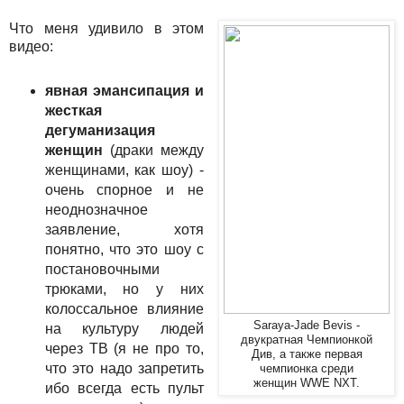
Что меня удивило в этом
видео:
явная эмансипация и
жесткая
дегуманизация
женщин
(драки между
женщинами, как шоу) -
очень спорное и не
неоднозначное
заявление, хотя
понятно, что это шоу с
постановочными
трюками, но у них
колоссальное влияние
Saraya-Jade Bevis -
на культуру людей
двукратная Чемпионкой
через ТВ (я не про то,
Див, а также первая
что это надо запретить
чемпионка среди
женщин WWE NXT.
ибо всегда есть пульт