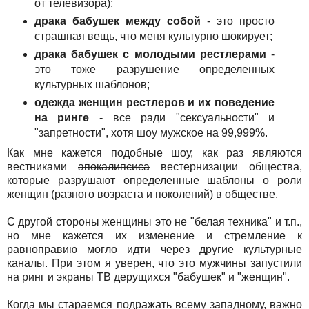
от телевизора);
драка бабушек между собой
- это просто
страшная вещь, что меня культурно шокирует;
драка бабушек с молодыми рестлерами
-
это тоже разрушение определенных
культурных шаблонов;
одежда женщин рестлеров и их поведение
на ринге
- все ради "сексуальности" и
"запретности", хотя шоу мужское на 99,999%.
Как мне кажется подобные шоу, как раз являются
вестниками
апокалипсиса
вестернизации общества,
которые разрушают определенные шаблоны о роли
женщин (разного возраста и поколений) в обществе.
С другой стороны женщины это не "белая техника" и т.п.,
но мне кажется их изменение и стремление к
равноправию могло идти через другие культурные
каналы. При этом я уверен, что это мужчины запустили
на ринг и экраны ТВ дерущихся "бабушек" и "женщин".
Когда мы стараемся подражать всему западному, важно