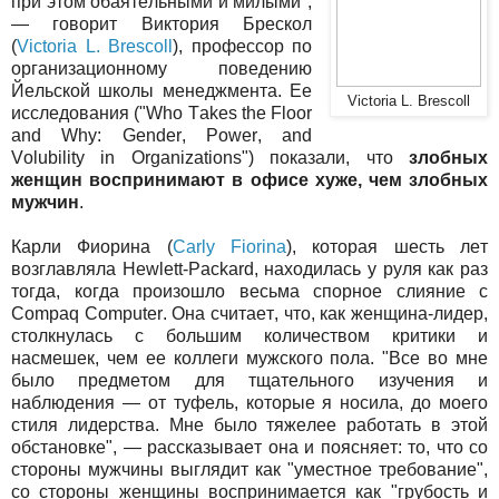
при этом обаятельными и милыми",
— говорит Виктория Брескол
(
Victoria L. Brescoll
), профессор по
организационному поведению
Йельской школы менеджмента. Ее
Victoria L. Brescoll
исследования ("Who Takes the Floor
and Why: Gender, Power, and
Volubility in Organizations") показали, что
злобных
женщин воспринимают в офисе хуже, чем злобных
мужчин
.
Карли Фиорина (
Carly Fiorina
), которая шесть лет
возглавляла Hewlett-Packard, находилась у руля как раз
тогда, когда произошло весьма спорное слияние с
Compaq Computer. Она считает, что, как женщина-лидер,
столкнулась с большим количеством критики и
насмешек, чем ее коллеги мужского пола. "Все во мне
было предметом для тщательного изучения и
наблюдения — от туфель, которые я носила, до моего
стиля лидерства. Мне было тяжелее работать в этой
обстановке", — рассказывает она и поясняет: то, что со
стороны мужчины выглядит как "уместное требование",
со стороны женщины воспринимается как "грубость и