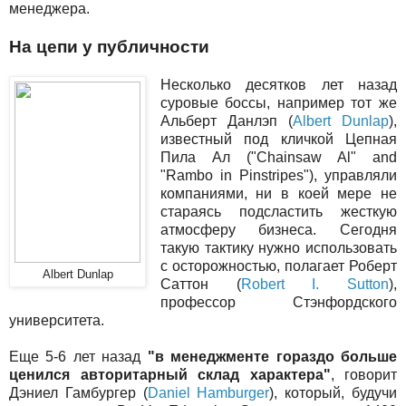
менеджера.
На цепи у публичности
Несколько десятков лет назад
суровые боссы, например тот же
Альберт Данлэп (
Albert Dunlap
),
известный под кличкой Цепная
Пила Ал ("Chainsaw Al" and
"Rambo in Pinstripes"), управляли
компаниями, ни в коей мере не
стараясь подсластить жесткую
атмосферу бизнеса. Сегодня
такую тактику нужно использовать
с осторожностью, полагает Роберт
Albert Dunlap
Саттон (
Robert I. Sutton
),
профессор Стэнфордского
университета.
Еще 5-6 лет назад
"в менеджменте гораздо больше
ценился авторитарный склад характера"
, говорит
Дэниел Гамбургер (
Daniel Hamburger
), который, будучи