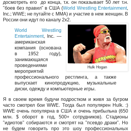
досмотреть его до конца, т.к. он показывает 50 лет т.н.
"боев без правил" в США (
World Wrestling Entertainment
,
Inc.; WWE; не путайте с MMA) и участие в нем женщин. В
России они идут по каналу 2х2.
World Wrestling
Entertainment
, Inc. —
американская
компания (основана
в 1952 году),
занимающаяся
проведениями
Hulk Hogan
мероприятий
профессионального рестлинга, а также
выпускает кинопродукцию, музыкальные
диски, одежду и компьютерные игры.
Я в своем время будучи подростком и живя за бугром
часто смотрел бои WWE. Тогда был популярен Hulk. :)
WWE очень популярна в США и очень прибыльна (650
млн. $ оборот в год, 500+ сотрудников). Стадионы
"идиотов" собираются и смотрят на "псевдо драки". Но
не будем говорить про это шоу профессиональных