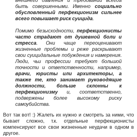
внешнего давления и требований всегда
быть совершенными. Именно
социально
обусловленный перфекционизм сильнее
всего повышает риск суицида
.
Помимо безысходности,
перфекционисты
часто страдают от душевной боли и
стресса
. Они чаще переоценивают
жизненные проблемы и реже раскрывают
свои суицидальные побуждения и намерения.
Люди, чьи профессии требуют большой
точности и ответственности, например,
врачи, юристы или архитекторы, а
также те, кто занимает руководящие
должности, больше склонны к
перфекционизму
и, соответственно,
подвержены более высокому риску
самоубийства.
Вот так вот! :) Жалеть их нужно и смотреть за ними, что
бывает сложно, т.к. отдельные перфекционисты
компенсируют все свои жизненные неудачи в одном в
другое.