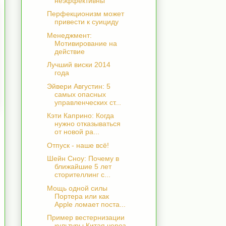
неэффективны
Перфекционизм может
привести к суициду
Менеджмент:
Мотивирование на
действие
Лучший виски 2014
года
Эйвери Августин: 5
самых опасных
управленческих ст...
Кэти Каприно: Когда
нужно отказываться
от новой ра...
Отпуск - наше всё!
Шейн Сноу: Почему в
ближайшие 5 лет
сторителлинг с...
Мощь одной силы
Портера или как
Apple ломает поста...
Пример вестернизации
культуры Китая через