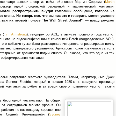
все чаще выносить сор из избы, объясняет Мартин Соррелл (
Martin
иректор одной лондонской рекламной и маркетинговой компании.
могли распространить внутри компании сообщение, которое не
ее стены. Но теперь все, что вы пишите и говорите, может, условно
аться на первой полосе The Wall Street Journal"
, — предупреждает
г (
Tim Armstrong
), гендиректор AOL, в августе прошлого года уволил
енного на видеоконференции с компанией Patch (подразделение AOL).
того события ту же была размещена в интернете, спровоцировав волну
тив несправедливого увольнения. Армстронг позже извинился за то, в
отстранил от должности подчиненного. Он сказал, что это одна из тех
я реформирования компании.
 себе репутацию жесткого руководителя. Таким, например, был Джек
ава General Electric, который в начале 1980-х гг. заслужил прозвище
ций компании за рубеж и за время своего правления уволил тысячи
ь бесспорной честностью. На общих
 от сотрудников любого уровня. Он
о работал по-настоящему хорошо, вне
ает Сидней Финкельштейн (
Sydney