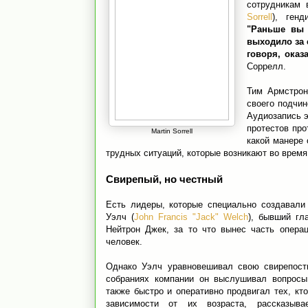
сотрудникам 
Sorrell
), генд
"Раньше вы 
выходило за 
говоря, оказ
Соррелл.
Тим Армстрон
своего подчин
Аудиозапись э
протестов про
Martin Sorrell
какой манере 
трудных ситуаций, которые возникают во врем
Свирепый, но честный
Есть лидеры, которые специально создавали
Уэлч (
John Francis "Jack" Welch
), бывший гл
Нейтрон Джек, за то что вынес часть опера
человек.
Однако Уэлч уравновешивал свою свирепост
собраниях компании он выслушивал вопросы
также быстро и оперативно продвигал тех, кт
зависимости от их возраста, рассказыв