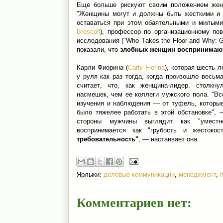
Еще больше рискуют своим положением жен
"Женщины могут и должны быть жесткими и 
оставаться при этом обаятельными и милыми
Brescoll
), профессор по организационному п
исследования ("Who Takes the Floor and Why: Gen
показали, что
злобных женщин воспринимают
Карли Фиорина (
Carly Fiorina
), которая шесть л
у руля как раз тогда, когда произошло весьм
считает, что, как женщина-лидер, столкн
насмешек, чем ее коллеги мужского пола. "В
изучения и наблюдения — от туфель, которые
было тяжелее работать в этой обстановке", —
стороны мужчины выглядит как "уместн
воспринимается как "грубость и жестокос
требовательность"
, — настаивает она.
Ярлыки:
деловые коммуникации
,
менеджмент
,
h
Комментариев нет: