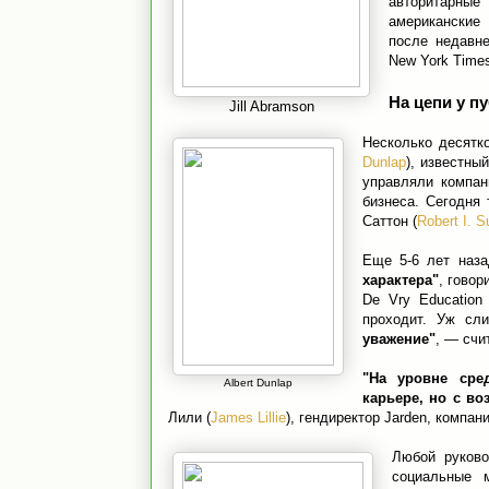
авторитарные
американские
после недавн
New York Time
На цепи у п
Jill Abramson
Несколько десятк
Dunlap
), известный
управляли компан
бизнеса. Сегодня 
Саттон (
Robert I. S
Еще 5-6 лет наз
характера"
, говор
De Vry Education
проходит. Уж сл
уважение"
, — счи
"На уровне сре
Albert Dunlap
карьере, но с в
Лили (
James Lillie
), гендиректор Jarden, компан
Любой руково
социальные 