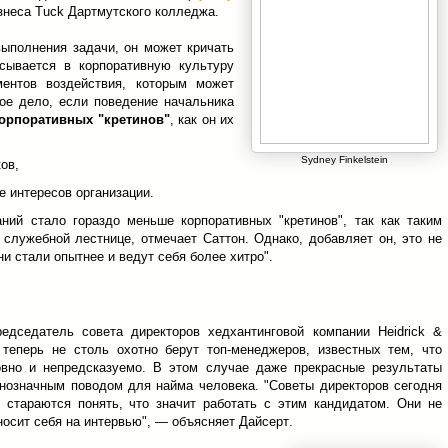
знеса Tuck Дартмутского колледжа.
выполнения задачи, он может кричать
сывается в корпоративную культуру
ентов воздействия, которым может
гое дело, если поведение начальника
орпоративных "кретинов"
, как он их
Sydney Finkelstein
ков,
е интересов организации.
ий стало гораздо меньше корпоративных "кретинов", так как таким
служебной лестнице, отмечает Саттон. Однако, добавляет он, это не
ни стали опытнее и ведут себя более хитро".
председатель совета директоров хедхантинговой компании Heidrick &
нии теперь не столь охотно берут топ-менеджеров, известных тем, что
овно и непредсказуемо. В этом случае даже прекрасные результаты
нозначным поводом для найма человека. "Советы директоров сегодня
 стараются понять, что значит работать с этим кандидатом. Они не
осит себя на интервью", — объясняет Дайсерт.