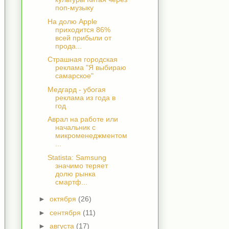
поп-музыку
На долю Apple
приходится 86%
всей прибыли от
прода...
Страшная городская
реклама "Я выбираю
самарское"
Медгард - убогая
реклама из года в
год
Аврал на работе или
начальник с
микроменеджментом
...
Statista: Samsung
значимо теряет
долю рынка
смартф...
►
октября
(26)
►
сентября
(11)
►
августа
(17)