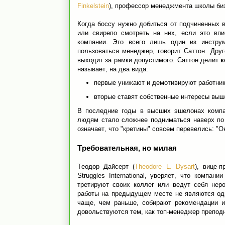
Finkelstein
), профессор менеджмента школы би
Когда боссу нужно добиться от подчиненных 
или свирепо смотреть на них, если это впи
компании. Это всего лишь один из инструм
пользоваться менеджер, говорит Саттон. Дру
выходит за рамки допустимого. Саттон делит
к
называет, на два вида:
первые унижают и демотивируют работни
вторые ставят собственные интересы выш
В последние годы в высших эшелонах компан
людям стало сложнее подниматься наверх по 
означает, что "кретины" совсем перевелись: "О
Требовательная, но милая
Теодор Дайсерт (
Theodore L. Dysart
), вице-
Struggles International, уверяет, что компа
третируют своих коллег или ведут себя нер
работы на предыдущем месте не являются од
чаще, чем раньше, собирают рекомендации и
довольствуются тем, как топ-менеджер преподн