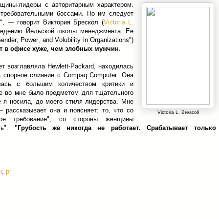
щины-лидеры с авторитарным характером.
требовательными боссами. Но им следует
", — говорит Виктория Брескол (
Victoria L.
оведению Йельской школы менеджмента. Ее
der, Power, and Volubility in Organizations")
 в офисе хуже, чем злобных мужчин
.
ет возглавляла Hewlett-Packard, находилась
а спорное слияние с Compaq Computer. Она
улась с большим количеством критики и
се во мне было предметом для тщательного
 я носила, до моего стиля лидерства. Мне
 рассказывает она и поясняет: то, что со
Victoria L. Brescoll
ое требование", со стороны женщины
ть".
"Грубость же никогда не работает. Срабатывает только
r
,
pr