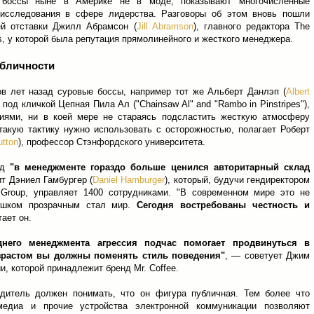
 боссы ныне в Америке не в моде, показывают многочисленные
 исследования в сфере лидерства. Разговоры об этом вновь пошли
ей отставки Джилл Абрамсон (
Jill Abramson
), главного редактора The
s, у которой была репутация прямолинейного и жесткого менеджера.
убличности
ов лет назад суровые боссы, например тот же Альберт Данлэп (
Albert
 под кличкой Цепная Пила Ал ("Chainsaw Al" and "Rambo in Pinstripes"),
иями, ни в коей мере не стараясь подсластить жесткую атмосферу
такую тактику нужно использовать с осторожностью, полагает Роберт
utton
), профессор Стэнфордского университета.
ад
"в менеджменте гораздо больше ценился авторитарный склад
ит Дэниел Гамбургер (
Daniel Hamburger
), который, будучи гендиректором
 Group, управляет 1400 сотрудниками. "В современном мире это не
ишком прозрачным стал мир.
Сегодня востребованы честность и
тает он.
днего менеджмента агрессия подчас помогает продвинуться в
озрастом вы должны поменять стиль поведения"
, — советует Джим
ии, которой принадлежит бренд Mr. Coffee.
дитель должен понимать, что он фигура публичная. Тем более что
медиа и прочие устройства электронной коммуникации позволяют