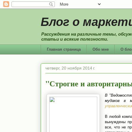
Блог о маркети
Рассуждения на различные темы, обсуж
статьи и всякие полезности.
Главная страница
Обо мне
О бло
четверг, 20 ноября 2014 г.
"Строгие и авторитарны
В "Ведомост
мудаков в м
управленческ
В любой компа
вынуждены пр
все, что не п