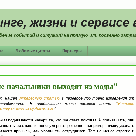
нге, жизни и сервисе 
дение событий и ситуаций на прямую или косвенно затраг
ге
Любимые цитаты
Партнеры
е начальники выходят из моды"
ях" нашел
интересную статью
в переводе про тренд избавления от
енеджменте. В продолжение моего свежего поста "
Жесткие
ие стратегии неэффективны
".
нии поднимаются наверх те, кто работает локтями. А поднявшись, они
инимать жесткие и непопулярные решения, например ликвидировать
риносит прибыль, или увольнять сотрудников. Тем не менее строгие и