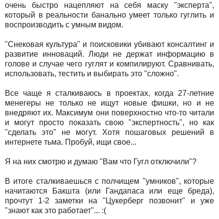
очень быстро нацепляют на себя маску "эксперта",
который в реальности банально умеет только гуглить и
воспроизводить с умным видом.
"Снековая культура" и поисковики убивают консалтинг и
развитие инноваций. Люди не держат информацию в
голове и случае чего гуглят и компилируют. Сравнивать,
использовать, тестить и выбирать это "сложно".
Все чаще я сталкиваюсь в проектах, когда 27-летние
менегеры не только не ищут новые фишки, но и не
внедряют их. Максимум они поверхностно что-то читали
и могут просто показать свою "экспертность", но как
"сделать это" не могут. Хотя пошаговых решений в
интернете тьма. Пробуй, ищи свое...
Я на них смотрю и думаю "Вам что Гугл отключили"?
В итоге сталкиваешься с полчищем "умников", которые
начитаются Бакшта (или Гандапаса или еще бреда),
прочтут 1-2 заметки на "Цукерберг позвонит" и уже
"знают как это работает"... :(