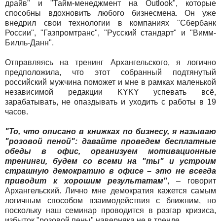
драйв" и "Тайм-менеджмент на Outlook", которые
способны вдохновить любого бизнесмена. Он уже
внедрил свои технологии в компаниях "Сбербанк
России", "Газпромтранс", "Русский стандарт" и "Вимм-
Билль-Данн".
Отправляясь на тренинг Архангельского, я логично
предположила, что этот собранный подтянутый
российский мужчина поможет и мне в рамках маленькой
независимой редакции KYKY успевать всё,
зарабатывать, не опаздывать и уходить с работы в 19
часов.
"То, что описано в книжках по бизнесу, я называю
"розовой пеной": давайте проведем бесплатные
обеды в офис, организуем мотивационные
тренинги, будем со всеми на "ты" и устроим
страшную демократию в офисе – это не всегда
приводит к хорошим результатам"
, – говорит
Архангельский. Лично мне демократия кажется самым
логичным способом взаимодействия с ближним, но
поскольку наш семинар проводится в разгар кризиса,
избыток "розовой пены" наверняка не в тренде.