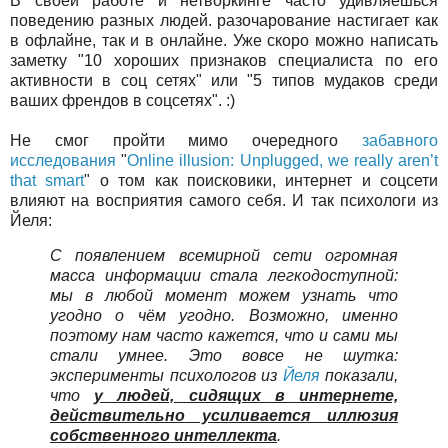
В своей работе и нетворкинге часто удивляешься
поведению разных людей. разочарование настигает как
в офлайне, так и в онлайне. Уже скоро можно написать
заметку "10 хороших признаков специалиста по его
активности в соц сетях" или "5 типов мудаков среди
ваших френдов в соцсетях". :)
Не смог пройти мимо очередного
забавного
исследования
"
Online illusion: Unplugged, we really aren’t
that smart
" о том как поисковики, интернет и соцсети
влияют на восприятия самого себя. И так психологи из
Йеля:
С появлением всемирной сети огромная
масса информации стала легкодоступной:
мы в любой момент можем узнать что
угодно о чём угодно. Возможно, именно
поэтому нам часто кажется, что и сами мы
стали умнее. Это вовсе не шутка:
эксперименты психологов из
Йеля
показали,
что
у людей, сидящих в интернете,
действительно усиливается иллюзия
собственного интеллекта
.