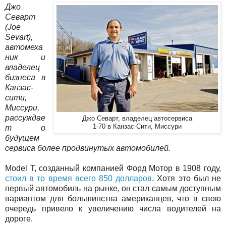
Джо
Севарт
(Joe
Sevart),
автомеха
ник и
владелец
бизнеса в
Канзас-
сити,
Миссури,
рассуждае
Джо Севарт, владелец автосервиса
1-70 в Канзас-Сити, Миссури
т о
будущем
сервиса более продвинутых автомобилей.
Model T, созданный компанией Форд Мотор в 1908 году,
стоил в то время всего 850 долларов
. Хотя это был не
первый автомобиль на рынке, он стал самым доступным
вариантом для большинства американцев, что в свою
очередь привело к увеличению числа водителей на
дороге.