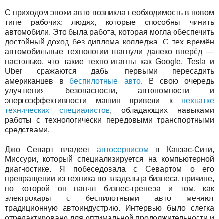
С приходом эпохи авто возникла необходимость в новом
типе рабочих: людях, которые способны чинить
автомобили. Это была работа, которая могла обеспечить
достойный доход без диплома колледжа. С тех времён
автомобильные технологии шагнули далеко вперёд —
настолько, что такие техногиганты как Google, Tesla и
Uber сражаются дабы первыми пересадить
американцев в
беспилотные авто
. В свою очередь
улучшения безопасности, автономности и
энергоэффективности машин привели к
нехватке
технических специалистов
, обладающих навыками
работы с технологически передовыми транспортными
средствами.
Джо Севарт владеет
автосервисом
в Канзас-Сити,
Миссури, который специализируется на компьютерной
диагностике. Я побеседовала с Севартом о его
превращении из техника во владельца бизнеса, причине,
по которой он нанял бизнес-тренера и том, как
электрокары с беспилотными авто меняют
традиционную автоиндустрию. Интервью было слегка
отредактировано для оптимальной продолжительности и