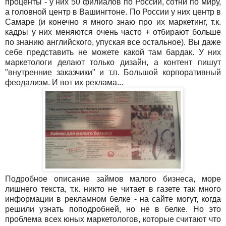
проценты - у них 50 филиалов по России, сотни по миру,
а головной центр в Вашингтоне. По России у них центр в
Самаре (и конечно я много знаю про их маркетинг, т.к.
кадры у них меняются очень часто + отбирают больше
по знанию английского, упуская все остальное). Вы даже
себе представить не можете какой там бардак. У них
маркетологи делают только дизайн, а контент пишут
"внутренние заказчики" и т.п. Большой корпоративный
феодализм. И вот их реклама...
Подробное описание займов малого бизнеса, море
лишнего текста, т.к. никто не читает в газете так много
информации в рекламном белке - на сайте могут, когда
решили узнать поподробней, но не в белке. Но это
проблема всех юных маркетологов, которые считают что