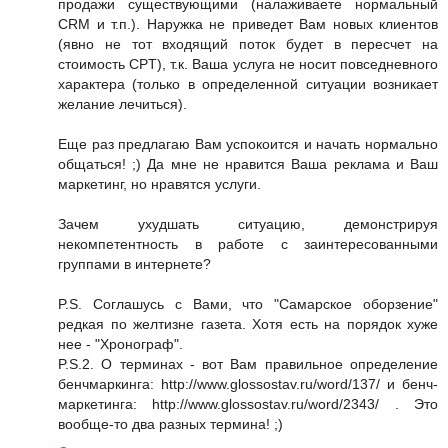
продажи существующими (налаживаете нормальный
CRM и т.п.). Наружка не приведет Вам новых клиентов
(явно не тот входящий поток будет в пересчет на
стоимость CPT), т.к. Ваша услуга не носит повседневного
характера (только в определенной ситуации возникает
желание лечиться).
Еще раз предлагаю Вам успокоится и начать нормально
общаться! ;) Да мне не нравится Ваша реклама и Ваш
маркетинг, но нравятся услуги.
Зачем ухудшать ситуацию, демонстрируя
некомпетентность в работе с заинтересованными
группами в интернете?
P.S. Соглашусь с Вами, что "Самарское оборзение"
редкая по желтизне газета. Хотя есть на порядок хуже
нее - "Хронограф".
P.S.2. О терминах - вот Вам правильное определение
бенчмаркинга: http://www.glossostav.ru/word/137/ и бенч-
маркетинга: http://www.glossostav.ru/word/2343/ . Это
вообще-то два разных термина! ;)