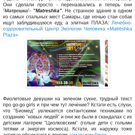
Они сделали просто - переназвались и теперь они
"Матрешка"
"Matreshka"
. Не странное здание в одном
из самых спальных мест Самары, где ночью стаи собак
ищут заблудившуюся еду, а элитная ПЛАЗА:
Лечебно-
оздоровительный Центр Экологии Человека «Matrёshka
Plaza»
Фиолетовые девушки на зеленом сукне, трудный текст
про go-go girls и при чем тут лечение? Кстати есть слухи,
что "Биомед" увлекается сектантскими техниками по
созданию "новых людей" и они же были в скандалах с их
детским лагерем "Циолковским" (голые дети с голыми
тетями и энергия космоса). Кстати, их наружку тоже
активно обсуждают в другом
самарском блоге.