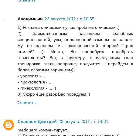
Анонимный
23 августа 2011 г. в 10:55
1) Реклама с кишками лучше проблем с кишками :)
2) Заимствованным названиям врачебных
специальностей, увы, полноценной замены не нашли.
Ну не владеем мы ломоносовской теорией "трех
штилей" :(. Может, Вы попробуете подобрать
эквиваленты? Вот, к примеру, к следующим (для
тренировки взяли попроще, получится - перейдем к
более сложным вариантам):
- урология - ...
- проктология - ...
- гинекология - ... :)
3) Скоро еще разок Вас порадуем :)
Ответить
Славнов Дмитрий
23 августа 2011 г. в 14:31
medguard комментирует...
1) Реклама с кишками лучше проблем с кишками :)