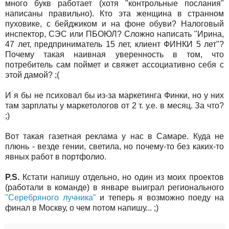
много букв работает (хотя "контрольные послания"
написаны правильно). Кто эта женщина в странном
пуховике, с бейджиком и на фоне обуви? Налоговый
инспектор, СЭС или ПБОЮЛ? Сложно написать "Ирина,
47 лет, предприниматель 15 лет, клиент ФИНКИ 5 лет"?
Почему такая наивная уверенность в том, что
потребитель сам поймет и свяжет ассоциативно себя с
этой дамой? ;(
И я бы не психовал бы из-за маркетинга Финки, но у них
там зарплаты у маркетологов от 2 т. у.е. в месяц. За что?
;)
Вот такая газетная реклама у нас в Самаре. Куда не
плюнь - везде гении, светила, но почему-то без каких-то
явных работ в портфолио.
P.S.
Кстати напишу отдельно, но один из моих проектов
(работали в команде) в январе выиграл регионального
"Серебряного лучника"
и теперь я возможно поеду на
финал в Москву, о чем потом напишу... ;)