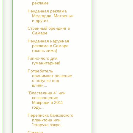
рекламе
Неудачная реклама
Медгарда, Матрешки
и других...
Странный брендинг в
Самаре
Неудачная наружная
реклама в Самаре
(осень-зима)
Гипно-лого для
гуманитариев!
Потребитель
принимает решение
о покупке под
влиян...
"Властелина 4" или
возвращение
Мавроди в 2011
году...
Переписка банковского
планктона или
"старуха закро...
Самара.