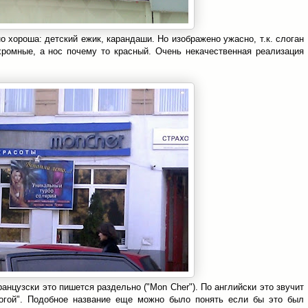
о хороша: детский ежик, карандаши. Но изображено ужасно, т.к. слоган
хромные, а нос почему то красный. Очень некачественная реализация
анцузски это пишется раздельно ("Mon Cher"). По английски это звучит
огой". Подобное название еще можно было понять если бы это был