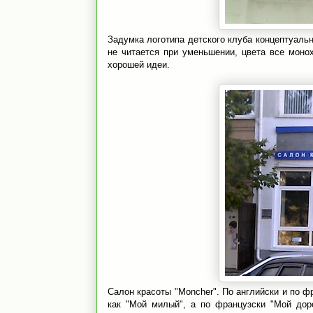
Задумка логотипа детского клуба концептуальн
не читается при уменьшении, цвета все моно
хорошей идеи.
Салон красоты "Moncher". По английски и по фр
как "Мой милый", а по французски "Мой дор