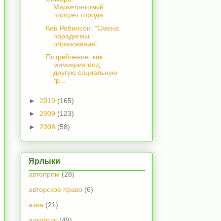
Маркетинговый
портрет города
Кен Робинсон: "Смена
парадигмы
образования"
Потребление, как
мимикрия под
другую социальную
гр...
►
2010
(165)
►
2009
(123)
►
2008
(58)
Ярлыки
автопром
(28)
авторское право
(6)
азия
(21)
алкоголь
(49)