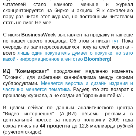
читателей стало намного меньше и журнал
сконцентрируется на бирже и акциях. Я к сожалению
пару раз читал этот журнал, но постоянным читателем
стать не смог. Не мое.
С июля
BusinessWeek
выставлен на продажу и так еще
не нашел своего продавца. Об этом я писал
тут
! Пока
очередь из заинтересовавшихся покупателей коротка -
всего
лишь один покупатель думает о покупке, но зато
какой - информационное агентство
Bloomberg
!
ИД "Коммерсант"
продолжает медленно изменять
"Огонек", для избегания каннибализма между своими
субпродуктами.
Меняется верстка и дизайн издания и
частично меняется тематика.
Радует, что это возврат к
прошлому журнала, а не создания "франкинштейна".
В целом сейчас по данным аналитического центра
"Видео интернешнл" (АЦВИ) объемы рекламы в
центральной прессе за первую половину 2009 года
сократились на
44 процента
до 12,8 миллиарда рублей
(с учетом скидок).