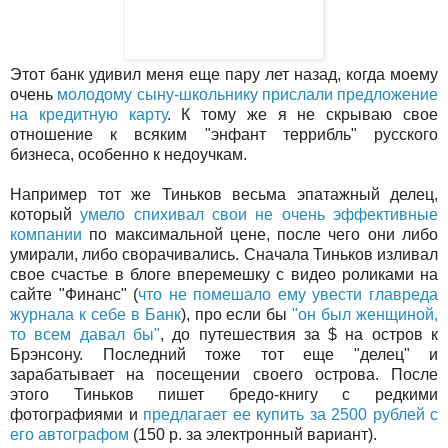
Этот банк удивил меня еще пару лет назад, когда моему
очень
молодому сыну-школьнику прислали предложение
на кредитную карту
. К тому же я не скрываю свое
отношение к всяким "энфант террибль" русского
бизнеса, особенно к недоучкам.
Например тот же Тиньков весьма эпатажный делец,
который
умело спихивал свои не очень эффективные
компании
по максимальной цене, после чего они либо
умирали, либо сворачивались. Сначала Тиньков изливал
свое счастье в блоге вперемешку с видео роликами на
сайте "Финанс" (
что не помешало ему увести главреда
журнала к себе в Банк
), про если бы
"он был женщиной,
то всем давал бы"
, до путешествия за $ на остров к
Брэнсону. Последний тоже тот еще "делец" и
зарабатывает на посещении своего острова. После
этого Тиньков пишет бредо-книгу с редкими
фотографиями и
предлагает ее купить за 2500 рублей с
его автографом
(150 р. за электронный вариант).