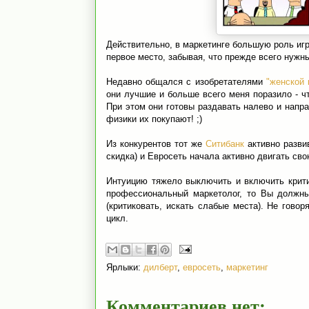
Действительно, в маркетинге большую роль игр
первое место, забывая, что прежде всего нужны
Недавно общался с изобретателями
"женской 
они лучшие и больше всего меня поразило - чт
При этом они готовы раздавать налево и напр
физики их покупают! ;)
Из конкурентов тот же
Ситибанк
активно развив
скидка) и Евросеть начала активно двигать св
Интуицию тяжело выключить и включить крит
профессиональный маркетолог, то Вы должны
(критиковать, искать слабые места). Не гово
цикл.
Ярлыки:
дилберт
,
евросеть
,
маркетинг
Комментариев нет: