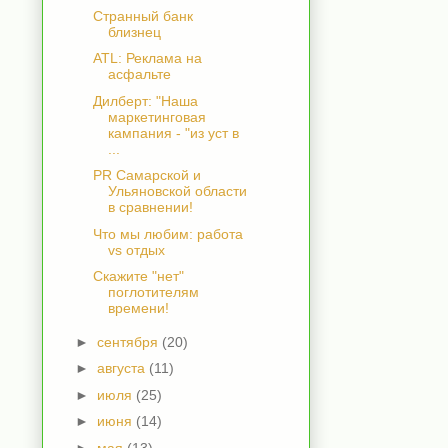
Странный банк
близнец
ATL: Реклама на
асфальте
Дилберт: "Наша
маркетинговая
кампания - "из уст в
...
PR Самарской и
Ульяновской области
в сравнении!
Что мы любим: работа
vs отдых
Скажите "нет"
поглотителям
времени!
►
сентября
(20)
►
августа
(11)
►
июля
(25)
►
июня
(14)
►
мая
(13)