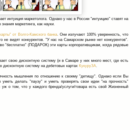
ает интуиция маркетолога. Однако у нас в России "интуицию" ставят на
 знания маркетинга, как науки.
карты" от Волго-Камского банка
. Они излучают 100% уверенность, что
о не видят конкурентов. "У нас на Самарском рынке нет конкурентов".
аво "бесплатно" (ПОДАРОК) эти карты корпоративщикам, когда рядовые
ает свою дисконтную систему (и в Самаре у них много мест, где есть
ою дисконтную систему на дебетовых картах
КукуруЗА
.
ичность мышления по отношению к своему "детищу". Однако если Вы
 уметь делать "паузу" и уметь проверять свои идеи "на прочность"
ря уж о том, что у каждого бренда/услуги/товара есть свой Жизненный