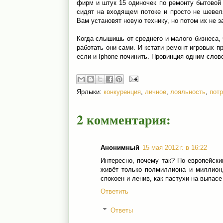
фирм и штук 15 одиночек по ремонту бытовой 
сидят на входящем потоке и просто не шевел
Вам установят новую технику, но потом их не з
Когда слышишь от среднего и малого бизнеса, 
работать они сами. И кстати ремонт игровых пр
если и Iphone починить. Провинция одним слов
Ярлыки:
конкуренция
,
личное
,
лояльность
,
пот
2 комментария:
Анонимный
15 мая 2012 г. в 16:22
Интересно, почему так? По европейски
живёт только полмиллиона и миллион,
спокоен и ленив, как пастухи на выпасе
Ответить
Ответы