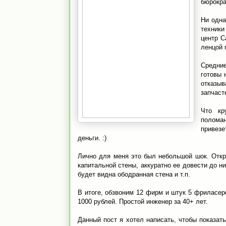
бюрокра
Ни одна
техники
центр С
ленцой 
Средние
готовы 
отказы
запчаст
Что кр
поломан
привезе
деньги. :)
Лично для меня это был небольшой шок. Откру
капитальной стены, аккуратно ее довести до н
будет видна ободранная стена и т.п.
В итоге, обзвоним 12 фирм и штук 5 фриласеро
1000 рублей. Простой инженер за 40+ лет.
Данный пост я хотел написать, чтобы показать