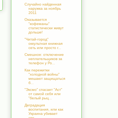
Случайно найденная
наружка за ноябрь
2011
Оказывается
"кофеманы"
статистически живут
дольше!
"Читай-город"
оккультная книжная
сеть или просто г...
Смешное: отключение
неплательщиков за
телефон у Ро...
Как пережитки
"холодной войны"
мешают защищаться
б...
"Эксмо" спасает "Аст"
от самой себя или
"белый рыц...
Деградация
воспитания, или как
Украина убивает
сво...