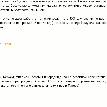
техники на 1,2 миллионный город это крайне мало. Сервисные центры
ятся... Сервисные службы при магазинах оргтехники с удовольствием
аставишь болт поменять в ней.
что им не дают работать, то понимаешь, что в 80% случаев им не дает
иставок (с их прошивкой если надо) - в нашем городе 1 служба, так же
ом.
ребитель
м меркам, миллион - огромный городище, вон в огромном Копенгагене
 если с пригородами. А у нас 1,2 млн в Самаре и провинция, народ
 скота. (это я понял с ваших слов, сам живу в Питере)