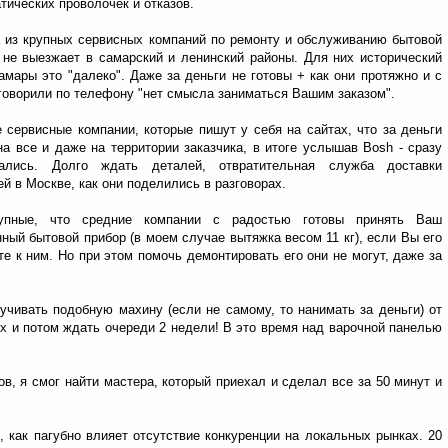
тических проволочек и отказов.
 из крупных сервисных компаний по ремонту и обслуживанию бытовой
 не выезжает в самарский и ленинский районы. Для них исторический
амары это "далеко". Даже за деньги не готовы + как они протяжно и с
говорили по телефону "нет смысла заниматься Вашим заказом".
 сервисные компании, которые пишут у себя на сайтах, что за деньги
на все и даже на территории заказчика, в итоге услышав Bosh - сразу
вались. Долго ждать деталей, отвратительная служба доставки
ей в Москве, как они поделились в разговорах.
упные, что средние компании с радостью готовы принять Ваш
ный бытовой прибор (в моем случае вытяжка весом 11 кг), если Вы его
те к ним. Но при этом помочь демонтировать его они не могут, даже за
чивать подобную махину (если не самому, то нанимать за деньги) от
их и потом ждать очереди 2 недели! В это время над варочной панелью
в, я смог найти мастера, который приехал и сделал все за 50 минут и
, как пагубно влияет отсутствие конкуренции на локальных рынках. 20