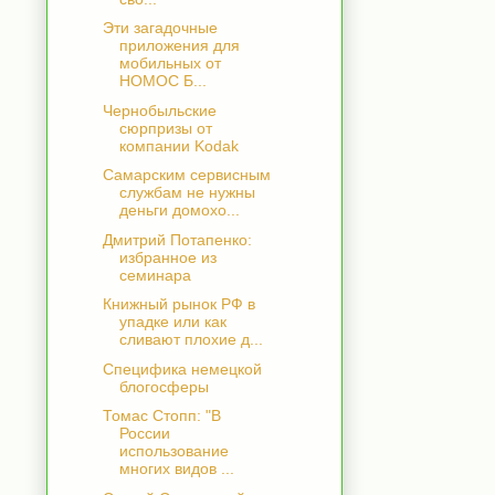
Эти загадочные
приложения для
мобильных от
НОМОС Б...
Чернобыльские
сюрпризы от
компании Kodak
Самарским сервисным
службам не нужны
деньги домохо...
Дмитрий Потапенко:
избранное из
семинара
Книжный рынок РФ в
упадке или как
сливают плохие д...
Специфика немецкой
блогосферы
Томас Стопп: "В
России
использование
многих видов ...