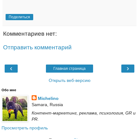
П
о
д
р
Поделиться
о
б
н
Комментариев нет:
е
е
:
Отправить комментарий
h
t
t
p
‹
›
Главная страница
:
/
/
Открыть веб-версию
w
w
Обо мне
w
Michelino
.
s
Samara, Russia
e
Контент-маркетинг, реклама, психология, GR и
o
PR.
n
e
Просмотреть профиль
w
s