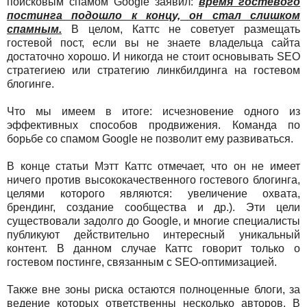
поисковым спамом Google заявил:
время гостевого
постинга подошло к концу, он стал слишком
спамным.
В целом, Каттс не советует размещать
гостевой пост, если вы не знаете владельца сайта
достаточно хорошо. И никогда не стоит основывать SEO
стратегиею или стратегию линкбилдинга на гостевом
блогинге.
Что мы имеем в итоге: исчезновение одного из
эффективных способов продвижения. Команда по
борьбе со спамом Google не позволит ему развиваться.
В конце статьи Мэтт Каттс отмечает, что он не имеет
ничего против высококачественного гостевого блогинга,
целями которого являются: увеличение охвата,
брендинг, создание сообщества и др.). Эти цели
существовали задолго до Google, и многие специалисты
публикуют действительно интересный уникальный
контент. В данном случае Каттс говорит только о
гостевом постинге, связанным с SEO-оптимизацией.
Также вне зоны риска остаются полноценные блоги, за
ведение которых ответственны несколько авторов. В