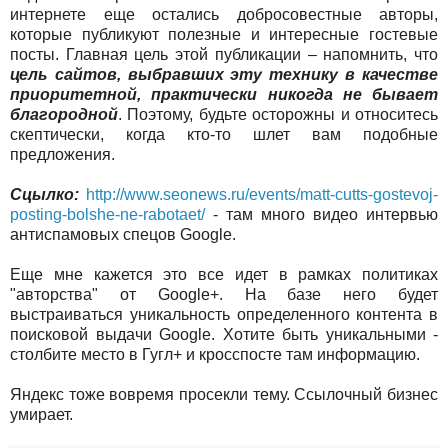
интернете еще остались добросовестные авторы,
которые публикуют полезные и интересные гостевые
посты. Главная цель этой публикации – напомнить, что
цель сайтов, выбравших эту технику в качестве
приоритетной, практически никогда не бывает
благородной
. Поэтому, будьте осторожны и относитесь
скептически, когда кто-то шлет вам подобные
предложения.
Сцылко:
http://www.seonews.ru/events/matt-cutts-gostevoj-
posting-bolshe-ne-rabotaet/
- там много видео интервью
антиспамовых спецов Google.
Еще мне кажется это все идет в рамках политиках
"авторства" от Google+. На базе него будет
выстраиваться уникальность определенного контента в
поисковой выдачи Google. Хотите быть уникальными -
столбите место в Гугл+ и кросспосте там информацию.
Яндекс тоже вовремя просекли тему. Ссылочный бизнес
умирает.