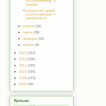
со Стиллавиным" о
Самаре
"Большой тест-драйв
со Стиллавиным" о
самарском от...
►
апреля
(35)
►
марта
(30)
►
февраля
(18)
►
января
(9)
►
2013
(253)
►
2012
(236)
►
2011
(185)
►
2010
(165)
►
2009
(123)
►
2008
(58)
Ярлыки