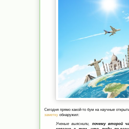
Сегодня прямо какой-то бум на научные откры
заметку
обнаружил:
Ученые выяснили,
почему второй ч
связано с тем, что люди по-раз