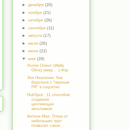
►
декабря
(20)
►
ноября
(21)
►
октября
(26)
►
сентября
(11)
►
августа
(17)
►
июля
(26)
►
июня
(22)
▼
мая
(28)
Уолли Олинс (Wally
Olins) умер... :( #rip
Зоя Нештенко: Как
бороться с "черным
PR" в соцсетях
HubSpot : 11 способов
создания
цепляющих
заголовков
Антони Маэ: Отказ от
небольших трат
позволит сэкон...