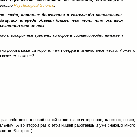
журнале
Psychological Science
.
 что
люди, которые двигаются в каком-либо направлении,
одящийся впереди объект ближе, чем тот, что остался
бъективно это не так
.
но и восприятие времени, которое в сознании людей начинает
атно дорога кажется короче, чем поездка в изначальное место. Может с
я кажется важнее?
 раз работаешь с новой нишей и все такое интересное, сложное, новое,
тельным. А во второй раз с этой нишей работаешь и уже знакомо много
ажется быстрее :)