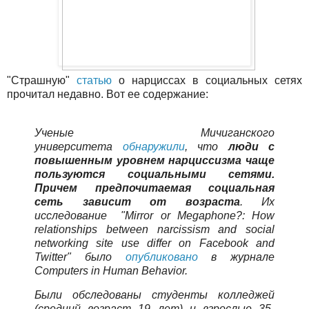
"Страшную"
статью
о нарциссах в социальных сетях
прочитал недавно. Вот ее содержание:
Ученые Мичиганского
университета
обнаружили
, что
люди с
повышенным уровнем нарциссизма чаще
пользуются социальными сетями.
Причем предпочитаемая социальная
сеть зависит от возраста
. Их
исследование "
Mirror or Megaphone?: How
relationships between narcissism and social
networking site use differ on Facebook and
Twitter
" было
опубликовано
в журнале
Computers in Human Behavior.
Были обследованы студенты колледжей
(средний возраст 19 лет) и взрослые 35-