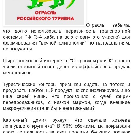
Отрасль забыла,
что долго использовать неразвитость транспортной
системы РФ (3-4 хаба на всю страну это ужасно) для
формирования "вечной олигополии" по направлениям,
не получится.
Широкополосный интернет с "Островком.ру и К" просто
увели огромный пласт денег из оффлайновых продаж
мегаполисов.
Туристические конторы привыкли сидеть на потоке и
продавать шаблонный продукт, не специализируясь и не
ища своей ниши. Что произошло с кучей фирм-
перепродажников, с низкой маржой, когда внешние
макро-условия стали быть негативными?
Карточный домик рухнул. Что сделали хозяева
лопнувшего крупняка? В 90% сбежали, т.к. покрывали
свою деятельность за счет продажи будущих поездок