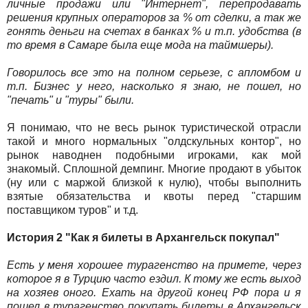
личные продажи или "Интернет", перепродавать
решения крупных операторов за % от сделки, а так же
гонять деньги на счетах в банках % и т.п. удобства (в
то время в Самаре была еще мода на таймшеры).
Говорилось все это на полном серьезе, с апломбом и
т.п. Бизнес у него, насколько я знаю, не пошел, но
"печать" и "туры" были.
Я понимаю, что не весь рынок туристической отрасли
такой и много нормальных "олдскульных контор", но
рынок наводнен подобными игроками, как мой
знакомый. Сплошной демпинг. Многие продают в убыток
(ну или с маржой близкой к нулю), чтобы выполнить
взятые обязательства и квоты перед "старшим
поставщиком туров" и т.д.
История 2 "Как я билеты в Архангельск покупал"
Есть у меня хорошее турагенство на примете, через
которое я в Турцию часто ездил. К тому же есть выход
на хозяев оного. Ехать на другой конец РФ пора и я
пошел в турагенство покупать билеты в Архангельск