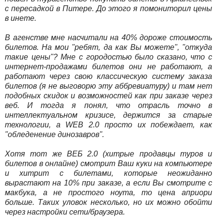
с пересадкой в Питере. До этого я помониторил цены
в инете.
В агенстве мне насчитали на 40% дороже стоимость
билетов. На мои "ребят, да как Вы можете", "откуда
такие цены"? Мне с городостью было сказано, что с
интернет-продажами билетов они не работают, а
работают через свою классическую систему заказа
билетов (я не выговорю эту аббревиатуру) и там нет
подобных скидок и возможностей как при заказе через
веб. И тогда я понял, что отрасль точно в
интеллектуальном кризисе, держится за старые
технологии, а WEB 2.0 просто их побеждает, как
"обледенение динозавров".
Хотя тот же ВЕБ 2.0 (хитрые продавцы туров и
билетов в онлайне) смотрит Ваш куки на компьютере
и хитрит с билетами, которые неожиданно
вырастают на 10% при заказе, а если Вы смотрите с
макбука, а не простого ноута, то цена априори
больше. Таких уловок несколько, но их можно обойти
через настройки сети/браузера.