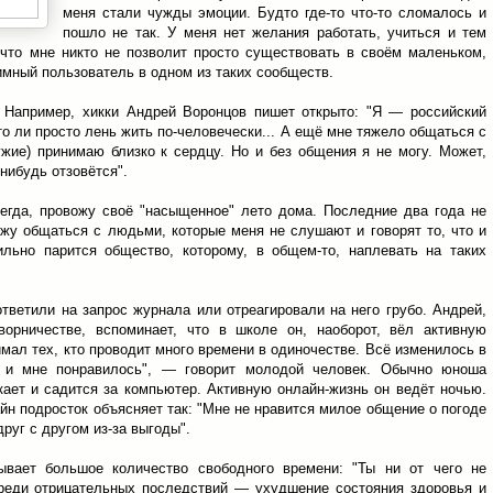
меня стали чужды эмоции. Будто где-то что-то сломалось и
пошло не так. У меня нет желания работать, учиться и тем
что мне никто не позволит просто существовать в своём маленьком,
имный пользователь в одном из таких сообществ.
. Например, хикки Андрей Воронцов пишет открыто: "Я — российский
 то ли просто лень жить по-человечески... А ещё мне тяжело общаться с
жие) принимаю близко к сердцу. Но и без общения я не могу. Может,
-нибудь отзовётся".
сегда, провожу своё "насыщенное" лето дома. Последние два года не
ижу общаться с людьми, которые меня не слушают и говорят то, что и
ильно парится общество, которому, в общем-то, наплевать на таких
тветили на запрос журнала или отреагировали на него грубо. Андрей,
ворничестве, вспоминает, что в школе он, наоборот, вёл активную
имал тех, кто проводит много времени в одиночестве. Всё изменилось в
, и мне понравилось", — говорит молодой человек. Обычно юноша
кает и садится за компьютер. Активную онлайн-жизнь он ведёт ночью.
н подросток объясняет так: "Мне не нравится милое общение о погоде
руг с другом из-за выгоды".
ывает большое количество свободного времени: "Ты ни от чего не
Среди отрицательных последствий — ухудшение состояния здоровья и