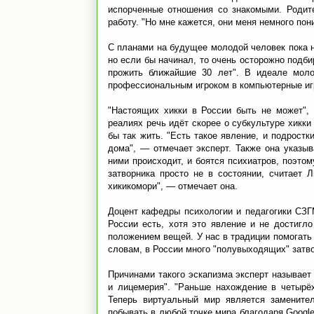
испорченные отношения со знакомыми. Родите
работу. "Но мне кажется, они меня немного по
С планами на будущее молодой человек пока н
но если бы начинал, то очень осторожно подб
прожить ближайшие 30 лет". В идеале молод
профессиональным игроком в компьютерные иг
"Настоящих хикки в России быть не может",
реалиях речь идёт скорее о субкультуре хикки
бы так жить. "Есть такое явление, и подростк
дома", — отмечает эксперт. Также она указыв
ними происходит, и боятся психиатров, поэтом
затворника просто не в состоянии, считает 
хикикомори", — отмечает она.
Доцент кафедры психологии и педагогики СЗГМ
России есть, хотя это явление и не достигл
положением вещей. У нас в традиции помогать р
словам, в России много "полувыходящих" затв
Причинами такого эскапизма эксперт называет 
и лицемерия". "Раньше нахождение в четырё
Теперь виртуальный мир является замените
побывать в любой точке мира благодаря Googl