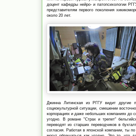
доцент кафедры нейро- и патопсихологии РГ
представителям первого поколения хикикомор
около 20 лет.
Джинна Литинская из РГГУ видит другие 
социокультурной ситуации, смешении восточно
корпорациях и даже небольших компаниях до си
угодно. В романе "Страх и трепет" бельгий
переводят из старших переводчиков в бухга
согласия. Работая в японской компании, ты по
могут обращаться как угодно. Это то, что д