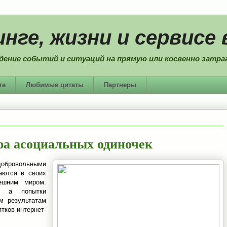
нге, жизни и сервисе 
дение событий и ситуаций на прямую или косвенно затраг
ге
Любимые цитаты
Партнеры
ра асоциальных одиночек
бровольными
аются в своих
ешним миром.
и, а попытки
м результатам
тков интернет-