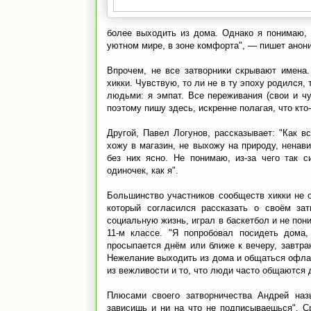
более выходить из дома. Однако я понимаю, 
уютном мире, в зоне комфорта", — пишет анон
Впрочем, не все затворники скрывают имена
хикки. Чувствую, то ли не в ту эпоху родился,
людьми: я эмпат. Все переживания (свои и чу
поэтому пишу здесь, искренне полагая, что кто
Другой, Павел Логунов, рассказывает: "Как в
хожу в магазин, не выхожу на природу, ненав
без них ясно. Не понимаю, из-за чего так с
одиночек, как я".
Большинство участников сообществ хикки не о
который согласился рассказать о своём зат
социальную жизнь, играл в баскетбол и не пон
11-м классе. "Я попробовал посидеть дома
просыпается днём или ближе к вечеру, завтра
Нежелание выходить из дома и общаться офлай
из вежливости и то, что люди часто общаются д
Плюсами своего затворничества Андрей наз
зависишь и ни на что не подписываешься". 