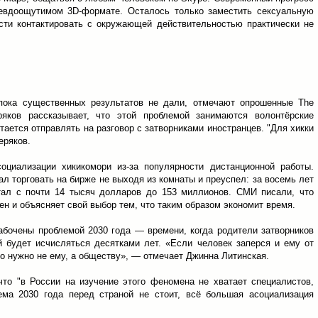
евдоощутимом 3D-формате. Осталось только заместить сексуальную
сти контактировать с окружающей действительностью практически не
пока существенных результатов не дали, отмечают опрошенные The
ряков рассказывает, что этой проблемой занимаются волонтёрские
ается отправлять на разговор с затворниками иностранцев. "Для хикки
еряков.
оциализации хикикомори из-за популярности дистанционной работы.
ал торговать на бирже не выходя из комнаты и преуспел: за восемь лет
ал с почти 14 тысяч долларов до 153 миллионов. СМИ писали, что
ен и объясняет свой выбор тем, что таким образом экономит время.
абочены проблемой 2030 года — времени, когда родители затворников
й будет исчисляться десятками лет. «Если человек заперся и ему от
о нужно не ему, а обществу», — отмечает Джинна Литинская.
что "в России на изучение этого феномена не хватает специалистов,
ема 2030 года перед страной не стоит, всё большая асоциализация