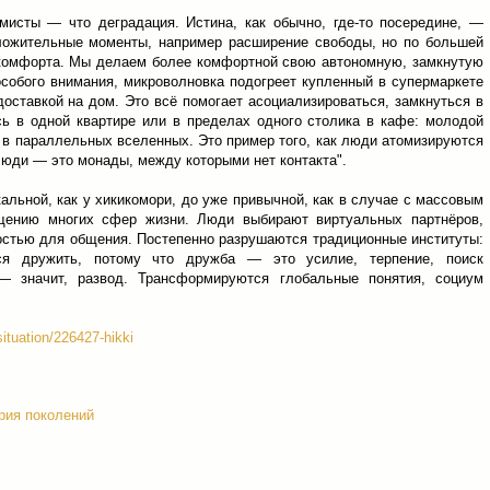
имисты — что деградация. Истина, как обычно, где-то посередине, —
ложительные моменты, например расширение свободы, но по большей
 комфорта. Мы делаем более комфортной свою автономную, замкнутую
особого внимания, микроволновка подогреет купленный в супермаркете
доставкой на дом. Это всё помогает асоциализироваться, замкнуться в
ь в одной квартире или в пределах одного столика в кафе: молодой
я в параллельных вселенных. Это пример того, как люди атомизируются
люди — это монады, между которыми нет контакта".
альной, как у хикикомори, до уже привычной, как в случае с массовым
щению многих сфер жизни. Люди выбирают виртуальных партнёров,
остью для общения. Постепенно разрушаются традиционные институты:
ся дружить, потому что дружба — это усилие, терпение, поиск
— значит, развод. Трансформируются глобальные понятия, социум
/situation/226427-hikki
рия поколений