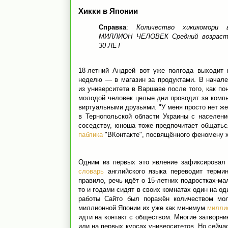
Хикки в Японии
Справка
:
Количество хикикомори
МИЛЛИОН ЧЕЛОВЕК Средний возраст 
30 ЛЕТ
18-летний Андрей вот уже полгода выходит 
неделю — в магазин за продуктами. В начале
из университета в Варшаве после того, как п
молодой человек целые дни проводит за компь
виртуальными друзьями. "У меня просто нет ж
в Тернопольской области Украины с населен
соседству, юноша тоже предпочитает общатьс
паблика
"ВКонтакте", посвящённого феномену 
Одним из первых это явление зафиксировал 
словарь
английского языка переводит термин 
правило, речь идёт о 15-летних подростках-м
то и годами сидят в своих комнатах один на о
работы Сайто был поражён количеством мол
миллионной Японии их уже как минимум
милли
идти на контакт с обществом. Многие затворн
или на первых курсах университетов. Но сейча