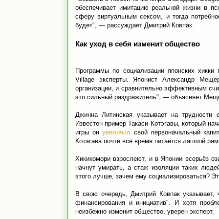
обеспечивает имитацию реальной жизни в пс
сферу виртуальным сексом, и тогда потребно
будет", — рассуждает Дмитрий Ковпак.
Как уход в себя изменит общество
Программы по социализации японских хикки 
Village эксперты. Японист Александр Меще
организации, и сравнительно эффективным счит
это сильный раздражитель", — объясняет Мещ
Джинна Литинская указывает на трудности с
Известен пример Такаси Котэгавы, который нач
игры он
увеличил
свой первоначальный капит
Котэгава почти всё время питается лапшой рам
Хикикомори взрослеют, и в Японии всерьёз оз
начнут умирать, а стаж изоляции таких люде
этого лучше, зачем ему социализироваться? Эт
В свою очередь, Дмитрий Ковпак указывает, 
финансирования и инициатив". И хотя пробл
неизбежно изменит общество, уверен эксперт.