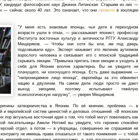
ГУ, кандидат философских наук Джинна Литинская. Старшим из них —
и — сейчас около 40 лет. Это означает, что они
провели
в изоляции
"У меня есть знакомые японцы, чьи дети в переходном
возрасте ушли в отказ, — рассказывает японист, профессор
Института восточных культур и античности РГГУ Александр
Мещеряков. — Чтобы они хотя бы ели, им под дверь
подсовывали еду». Эксперт называет это явление аутизмом
взрослого человека и связывает его с японской традицией
скрывать эмоции. "Привычка прятать свои эмоции и уходить в
себя для Японии вполне характерна. Вы не увидите ни
плачущего, ни хохочущего японца. Есть даже выражение —
"непроницаемое лицо японца", европейцы за это обвиняют
нацию в двуличии. На самом деле люди просто не дают
выход эмоциям, поэтому испытывают тяжёлую
психологическую нагрузку", — уверен Мещеряков.
причины затворничества в Японии. По её мнению, проблема — в
й и европейской систем ценностей и деловых отношений. «В японских
х пор актуальна восточная идея о том, что тобой могут повелевать как
ской писательницы Амели Нотомб вы увидите, что героиню спокойно
лтерский отдел, а потом — в уборщицы, совершенно не спрашивая её
 контракту не имеешь права отказаться от такого понижения — с тобой
ля европейского человека недопустимо, а для восточного вроде как