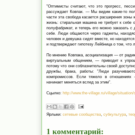
"Оптимисты считают, что это прогресс, песс
рассуждает Ковпак. — Мы видим какие-то по
части эта свобода касается расширения зоны
жизнь: стиральная машина не требует к себе 
полуфабрикат, и теперь его можно заказать с 
себе. Люди общаются через гаджеты, находяс
человек и девушка сидят вместе, но находятс
и подтверждают гипотезу Лейбница о том, что 
По мнению Ковпака, асоциализация — от радик
виртуальным общением, — приводит к упро
потому что они соблазнительны своей доступн
дружбы, брака, работы: "Люди разучивают
компромиссов. Если тяжело в отношениях 
начинает меняться вслед за этим".
Сцылко:
http://www.the-village.ru/village/situation
Ярлыки:
сетевые сообщества
,
субкультура
,
тео
1 комментарий: