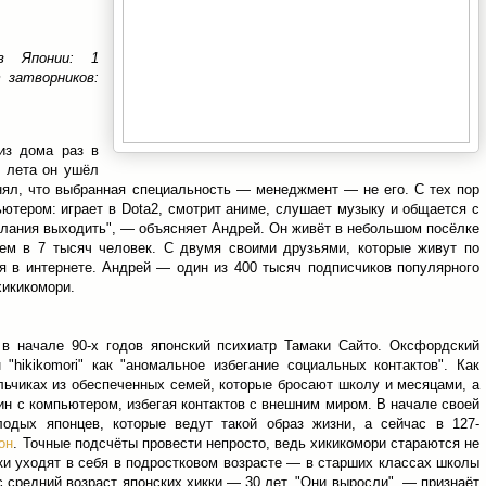
 в Японии: 1
затворников:
из дома раз в
 лета он ушёл
онял, что выбранная специальность — менеджмент — не его. С тех пор
ютером: играет в Dota2, смотрит аниме, слушает музыку и общается с
елания выходить", — объясняет Андрей. Он живёт в небольшом посёлке
ием в 7 тысяч человек. С двумя своими друзьями, которые живут по
я в интернете. Андрей — один из 400 тысяч подписчиков популярного
хикикомори.
в начале 90-х годов японский психиатр Тамаки Сайто. Оксфордский
"hikikomori" как "аномальное избегание социальных контактов". Как
альчиках из обеспеченных семей, которые бросают школу и месяцами, а
дин с компьютером, избегая контактов с внешним миром. В начале своей
одых японцев, которые ведут такой образ жизни, а сейчас в 127-
он
. Точные подсчёты провести непросто, ведь хикикомори стараются не
ики уходят в себя в подростковом возрасте — в старших классах школы
с средний возраст японских хикки — 30 лет. "Они выросли", — признаёт