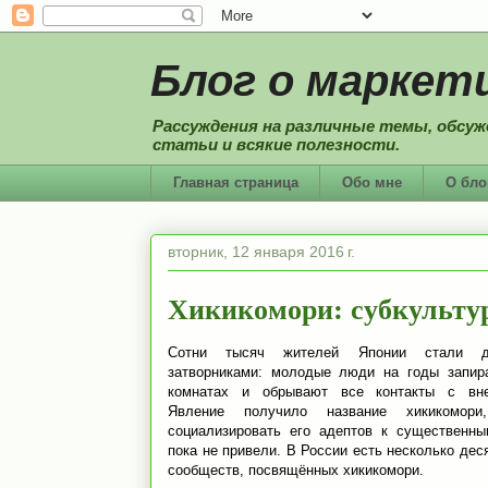
Блог о маркети
Рассуждения на различные темы, обсуж
статьи и всякие полезности.
Главная страница
Обо мне
О бло
вторник, 12 января 2016 г.
Хикикомори: субкульту
Сотни тысяч жителей Японии стали до
затворниками: молодые люди на годы запир
комнатах и обрывают все контакты с вн
Явление получило название хикикомор
социализировать его адептов к существенны
пока не привели. В России есть несколько деся
сообществ, посвящённых хикикомори.