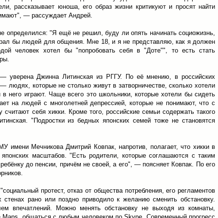
ли, рассказывает юноша, его образ жизни критикуют и просят найти
нимают", — рассуждает Андрей.
е определился: "Я ещё не решил, буду ли опять начинать социожизнь,
ирал бы людей для общения. Мне 18, и я не представляю, как я должен
ой человек хотел бы "попробовать себя в "Доте"", то есть стать
ры.
 — уверена Джинна Литинская из РГГУ. По её мнению, в российских
 — людях, которые не столько живут в затворничестве, сколько хотели
и в него играют. Чаще всего это школьники, которые хотели бы сидеть
ает на людей с многолетней депрессией, которые не понимают, что с
у считают себя хикки. Кроме того, российские семьи содержать такого
Литинская. "Подростки из бедных японских семей тоже не становятся
У имени Мечникова Дмитрий Ковпак, напротив, полагает, что хикки в
о японских масштабов. "Есть родители, которые соглашаются с таким
ебёнку до пенсии, причём не своей, а его", — поясняет Ковпак. По его
орников.
"социальный протест, отказ от общества потребления, его регламентов
х стенах рано или поздно приводило к желанию сменить обстановку.
лем впечатлений. Можно менять обстановку не выходя из комнаты,
e Maps, общаться с любым человеком по Skype. Современный прогресс