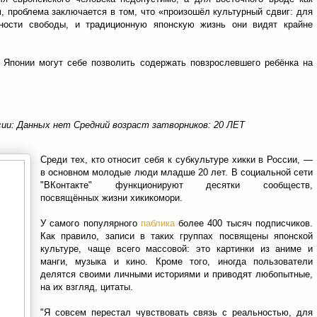
м, проблема заключается в том, что «произошёл культурный сдвиг: для
ости свободы, и традиционную японскую жизнь они видят крайне
в Японии могут себе позволить содержать повзрослевшего ребёнка на
сии: Данных нет Средний возраст затворников: 20 ЛЕТ
Среди тех, кто относит себя к субкультуре хикки в России, —
в основном молодые люди младше 20 лет. В социальной сети
"ВКонтакте" функционируют десятки сообществ,
посвящённых жизни хикикомори.
У самого популярного
паблика
более 400 тысяч подписчиков.
Как правило, записи в таких группах посвящены японской
культуре, чаще всего массовой: это картинки из аниме и
манги, музыка и кино. Кроме того, иногда пользователи
делятся своими личными историями и приводят любопытные,
на их взгляд, цитаты.
"Я совсем перестал чувствовать связь с реальностью, для