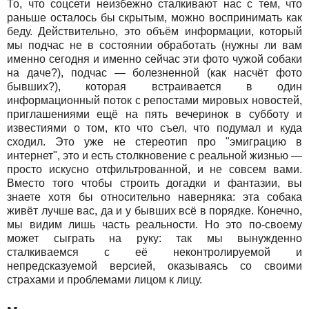
То, что соцсети неизбежно сталкивают нас с тем, что
раньше осталось бы скрытым, можно воспринимать как
беду. Действительно, это объём информации, который
мы подчас не в состоянии обработать (нужны ли вам
именно сегодня и именно сейчас эти фото чужой собаки
на даче?), подчас — болезненной (как насчёт фото
бывших?), которая встраивается в один
информационный поток с репостами мировых новостей,
приглашениями ещё на пять вечеринок в субботу и
известиями о том, кто что съел, что подумал и куда
сходил. Это уже не стереотип про "эмиграцию в
интернет", это и есть столкновение с реальной жизнью —
просто искусно отфильтрованной, и не совсем вами.
Вместо того чтобы строить догадки и фантазии, вы
знаете хотя бы относительно наверняка: эта собака
живёт лучше вас, да и у бывших всё в порядке. Конечно,
мы видим лишь часть реальности. Но это по-своему
может сыграть на руку: так мы вынужденно
сталкиваемся с её неконтролируемой и
непредсказуемой версией, оказываясь со своими
страхами и проблемами лицом к лицу.