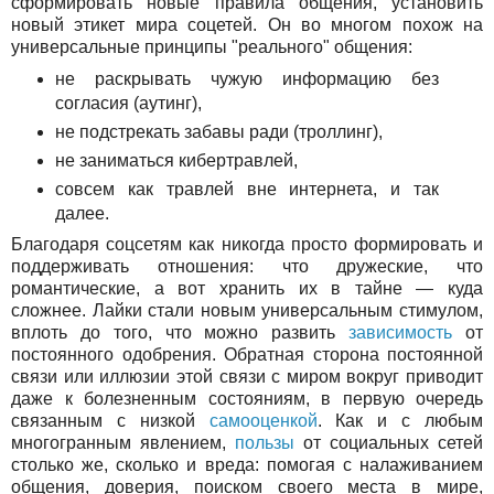
сформировать новые правила общения, установить
новый этикет мира соцетей. Он во многом похож на
универсальные принципы "реального" общения:
не раскрывать чужую информацию без
согласия (аутинг),
не подстрекать забавы ради (троллинг),
не заниматься кибертравлей,
совсем как травлей вне интернета, и так
далее.
Благодаря соцсетям как никогда просто формировать и
поддерживать отношения: что дружеские, что
романтические, а вот хранить их в тайне — куда
сложнее. Лайки стали новым универсальным стимулом,
вплоть до того, что можно развить
зависимость
от
постоянного одобрения. Обратная сторона постоянной
связи или иллюзии этой связи с миром вокруг приводит
даже к болезненным состояниям, в первую очередь
связанным с низкой
самооценкой
. Как и с любым
многогранным явлением,
пользы
от социальных сетей
столько же, сколько и вреда: помогая с налаживанием
общения, доверия, поиском своего места в мире,