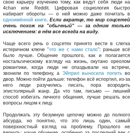
свою карьеру изучению тому, как ведут себя люди на
4chan или Reddit. Цифровая социология быстро
набирает обороты — о ней можно даже почитать в
одноимённой книге
.
Если вкратце, то мир соцсетей
очень похож на "обычный" — за одним только
исключением: в нём все всегда на виду.
Чаще всего речь о соцсетях принято вести в слегка
истеричном ключе "
что же с нами стало
": раньше всё
было лучше. Общение прошлого, как и полагается
ностальгическому взгляду на жизнь, окутано ореолом
романтики, когда люди не опаздывали на встречи,
звонили по телефону, а
Эйприл выносила попить
во
двор. Можно пойти дальше: телефон всё испортил, из-за
него люди разучились писать, пора возродить
эпистолярный жанр. Да что там, письмо — лишний
способ избегать личного общения, лучше решать все
вопросы лицом к лицу.
Продолжать эту безумную цепочку можно до полного
абсурда, но понятно, что это лишь один, самый
поверхностный взгляд на проблему. Прошлого не
вернуть: наше общение, особенно за последний век с