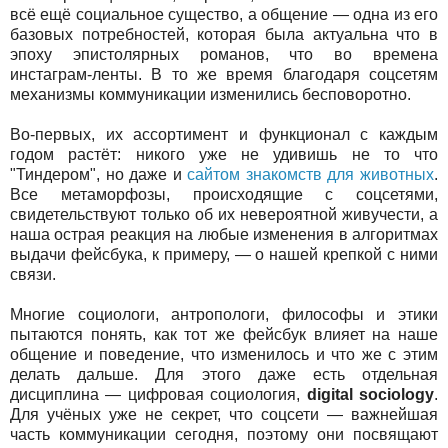
всё ещё социальное существо, а общение — одна из его
базовых потребностей, которая была актуальна что в
эпоху эпистолярных романов, что во времена
инстаграм-ленты. В то же время благодаря соцсетям
механизмы коммуникации изменились бесповоротно.
Во-первых, их ассортимент и функционал с каждым
годом растёт: никого уже не удивишь не то что
"Тиндером", но даже и
сайтом знакомств для животных
.
Все метаморфозы, происходящие с соцсетями,
свидетельствуют только об их невероятной живучести, а
наша острая реакция на любые изменения в алгоритмах
выдачи фейсбука, к примеру, — о нашей крепкой с ними
связи.
Многие социологи, антропологи, философы и этики
пытаются понять, как тот же фейсбук влияет на наше
общение и поведение, что изменилось и что же с этим
делать дальше. Для этого даже есть отдельная
дисциплина — цифровая социология,
digital sociology
.
Для учёных уже не секрет, что соцсети — важнейшая
часть коммуникации сегодня, поэтому они посвящают