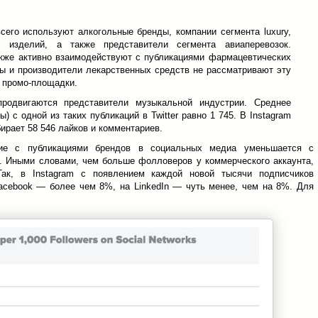
всего используют алкогольные бренды, компании сегмента luxury,
 изделий, а также представители сегмента авиаперевозок.
акже активно взаимодействуют с публикациями фармацевтических
ы и производители лекарственных средств не рассматривают эту
й промо-площадки.
 продвигаются представители музыкальной индустрии. Среднее
) с одной из таких публикаций в Twitter равно 1 745. В Instagram
ирает 58 546 лайков и комментариев.
вие с публикациями брендов в социальных медиа уменьшается с
. Иными словами, чем больше фолловеров у коммерческого аккаунта,
Так, в Instagram с появлением каждой новой тысячи подписчиков
acebook — более чем 8%, на LinkedIn — чуть менее, чем на 8%. Для