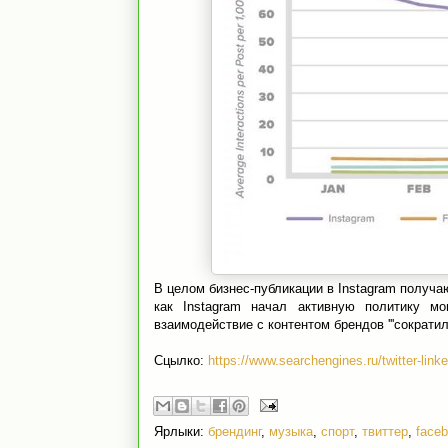
В целом бизнес-публикации в Instagram получа
как Instagram начал активную политику мо
взаимодействие с контентом брендов '''сократилс
Сцылко:
https://www.searchengines.ru/twitter-lin
Ярлыки:
брендинг
,
музыка
,
спорт
,
твиттер
,
face