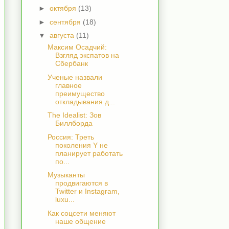
►
октября
(13)
►
сентября
(18)
▼
августа
(11)
Максим Осадчий:
Взгляд экспатов на
Сбербанк
Ученые назвали
главное
преимущество
откладывания д...
The Idealist: Зов
Биллборда
Россия: Треть
поколения Y не
планирует работать
по...
Музыканты
продвигаются в
Twitter и Instagram,
luxu...
Как соцсети меняют
наше общение