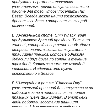
придумать огромное количество
уважительных причин отсутствовать на
работе для того, чтобы посетить Лас
Вегас. Всегда можно найти возможность
бросить все дела и отправиться в город
развлечений.
В 30-секундном споте "Shin Whack" врач
придумывает древний праздник "Битье по
голени", который совершенно необходимо
отпраздновать, выказав дать уважения
традициям предков, которые однажды
дубасили друг друга по голени в течение
трех дней, борясь за внимание молодой
красавицы. И сделать это нужно
естественно в Вегасе.
В 60-секундном ролике "Chinchilli Day"
уважительной причиной для отсутствия на
рабочем месте в понедельник является
праздник "День Шиншиллы". В этот день
люди побороли восстание шиншилл,
которые 3 дня сражались с людьми и