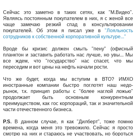
Сейчас это заметно в таких сетях, как "М.Видео".
Являясь постоянным покупателем в них, я с женой все
чаще замечаю резкий спад в консультировании
покупателей. Об этом я писал уже в
"Лояльность
сотрудников к собственной корпоративной культуре..."
Вроде бы кризис должен смыть "пену" (офисный
планктон и заставить работать нас лучше, но увы... Мы
все ждем, что "государство" нас спасет, что мы
переседим и вот цены на нефть начали рости.
Что же будет, когда мы вступим в ВТО? ИМХО
иностранные компании быстро поглотят наш недо-
рынок, т.к. принцип работы с "более наглой ложью"
продолжает быть основным конкурентным
преимуществом, как гос корпораций, так и значительной
части отечественного бизнеса.
P.S.
В данном случае, я как "Дилберт", тоже помню
времена, когда меня это тревожило. Сейчас я просто
смотрю на них и стараюсь не участвовать, но бороться