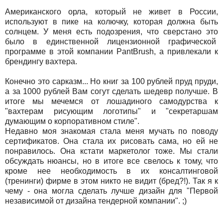
Американского орла, который не живет в России,
используют в пике на колючку, которая должна быть
солнцем. У меня есть подозрения, что сверстано это
было в единственной лицензионной графической
программе в этой компании PantBrush, а привлекали к
брендингу вахтера.
Конечно это сарказм... Но книг за 100 рублей пруд пруди,
а за 1000 рублей Вам согут сделать шедевр получше. В
итоге мы мечемся от лошадиного самодурства к
"вахтерам рисующим логотипы" и "секретаршам
думающим о корпоративном стиле".
Недавно моя знакомая стала меня мучать по поводу
сертификатов. Она стала их рисовать сама, но ей не
понравилось. Она кстати маркетолог тоже. Мы стали
обсуждать нюансы, но в итоге все свелось к тому, что
кроме нее необходимость в их консалтинговой
(тренинги) фирме в этом никто не видит (бред?!). Так я к
чему - она могла сделать лучше дизайн для "Первой
независимой от дизайна тендерной компании". ;)