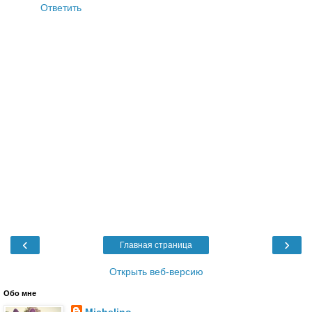
Ответить
‹
›
Главная страница
Открыть веб-версию
Обо мне
Michelino