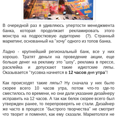
В очередной раз я удивляюсь упертости менеджмента
банка, которая продолжает рекламировать этого
монстра на подростковую аудиторию (?). Странный
маркетинг, основанный на "хочу" одного из топов банка.
Ладно - крупнейший региональный банк, все у них
хорошо. Тратят деньги на проведение акции, еще
больше денег на рекламу это "шоу", реклама в прессе,
расклейка и допускают такие идиотские ляпы.
Оказывается "тусовка начнется в
12 часов
дня
утра
"!
Как происходят такие ляпы? Ну сначала у них было
скорее всего 10 часов утра, потом что-то где-то
сместилось по времени, но они дали указание дизайнеру
исправить на 12 часов. А так как белок скорее всего был
утвержден ранее, то перепроверять не стали. Дизайнер
же часто в процессе "быстрого творчества" не смотрит
что творит и поменял, как ему сказали. Маркетологи не