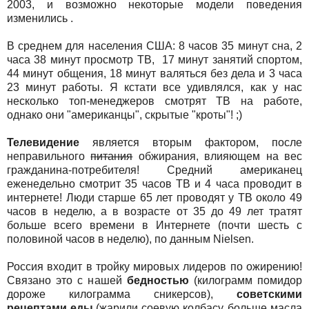
2003, и возможно некоторые модели поведения
изменились .
В среднем для населения США: 8 часов 35 минут сна, 2
часа 38 минут просмотр ТВ, 17 минут занятий спортом,
44 минут общения, 18 минут валяться без дела и 3 часа
23 минут работы. Я кстати все удивлялся, как у нас
несколько топ-менеджеров смотрят ТВ на работе,
однако они "американцы", скрытые "кроты"! ;)
Телевидение
является вторым фактором, после
неправильного
питания
обжирания, влияющем на вес
гражданина-потребителя! Средний американец
еженедельно смотрит 35 часов ТВ и 4 часа проводит в
интернете! Люди старше 65 лет проводят у ТВ около 49
часов в неделю, а в возрасте от 35 до 49 лет тратят
больше всего времени в Интернете (почти шесть с
половиной часов в неделю), по данным Nielsen.
Россия входит в тройку мировых лидеров по ожирению!
Связано это с нашей
бедностью
(килограмм помидор
дороже килограмма сникерсов),
советскими
рецептами еды
(жарили соевую колбасу, больше масла