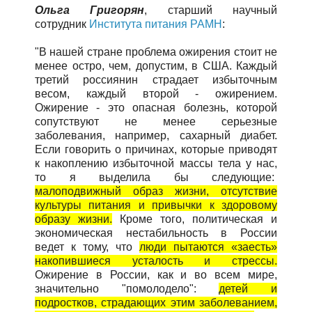
Ольга Григорян
, старший научный
сотрудник
Института питания РАМН
:
"В нашей стране проблема ожирения стоит не
менее остро, чем, допустим, в США. Каждый
третий россиянин страдает избыточным
весом, каждый второй - ожирением.
Ожирение - это опасная болезнь, которой
сопутствуют не менее серьезные
заболевания, например, сахарный диабет.
Если говорить о причинах, которые приводят
к накоплению избыточной массы тела у нас,
то я выделила бы следующие:
малоподвижный образ жизни, отсутствие
культуры питания и привычки к здоровому
образу жизни.
К
роме того, политическая и
экономическая нестабильность в России
ведет к тому, что
люди пытаются «заесть»
накопившиеся усталость и стрессы.
Ожирение в России, как и во всем мире,
значительно "помолодело":
детей и
подростков, страдающих этим заболеванием,