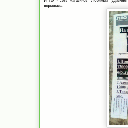
И так - сеть магазинов "Любимый" удивляе
персонала: