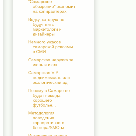
"Самарское
обозрение" экономит
на копирайтерах
Водку, которую не
будут пить
маркетологи и
дизайнеры
Немного ужасов
самарской рекламы
в СМИ
Самарская наружка за
июнь и июль
Самарская VIP-
недвижимость или
экологический ад!
Почему в Самаре не
будет никогда
хорошего
футбольн...
Методология
поведения
корпоративного
блогера/SMO-м...
Интересная старая