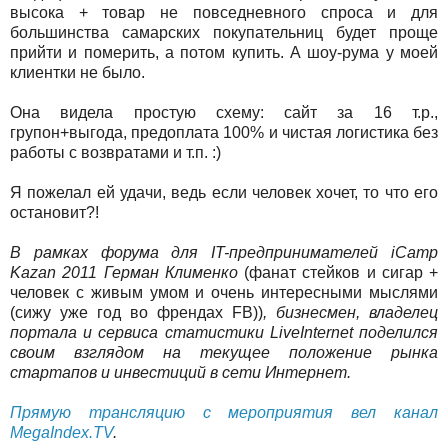
высока + товар не повседневного спроса и для
большинства самарских покупательниц будет проще
прийти и померить, а потом купить. А шоу-рума у моей
клиентки не было.
Она видела простую схему: сайт за 16 т.р.,
групон+выгода, предоплата 100% и чистая логистика без
работы с возвратами и т.п. :)
Я пожелал ей удачи, ведь если человек хочет, то что его
остановит?!
В рамках форума для IT-предпринимателей iCamp
Kazan 2011 Герман Клименко
(фанат стейков и сигар +
человек с живым умом и очень интересными мыслями
(сижу уже год во френдах FB))
, бизнесмен, владелец
портала и сервиса статистики LiveInternet поделился
своим взглядом на текущее положение рынка
стартапов и инвестиций в сети Интернет.
Прямую трансляцию с мероприятия вел канал
MegaIndex.TV
.