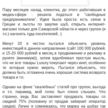
Пару месяцев назад, клиентка, до этого работавшая в
медиа-сфере - решила податься в "свободные
предприниматели". Идея была проста: есть связи в
Греции и льготы по закупке шуб, открыть интернет-
магазин только для Самарской области и через групон (и
т.п.) нагонять туда посетителей. :)
Минут 20 я честно пытался объяснить уровень
инвестиций в данное направление (сайт 100 000 рублей,
и 15-20 000 рублей в месяц в продвижение и рекламу в
рунете (минимум)), затем вдалбливал простую мысль,
что не все товары Luxury покупают через инет, особенно
те которые нужно мерить. Пытался объяснить, что
должна быть отлажена очень хорошая система возврата
товара и т.п.
Однако на фоне "хвалебных" статей про групон, выгода
и т.п. пирамид, мой голос был плохо слышен. Что
странно, ведь Вас заставляют продавать товары со
скидкой 75% (половину от продаж забирает оператор
скидок). Лично я сомневаюсь, что маржа на шубах так