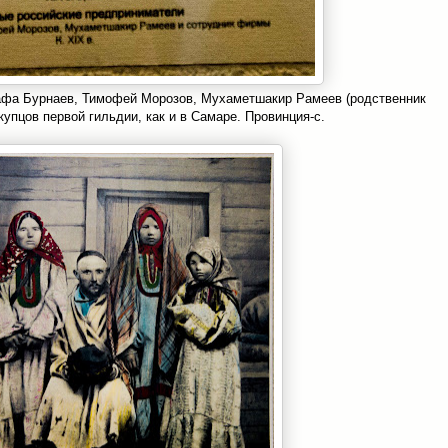
афа Бурнаев, Тимофей Морозов, Мухаметшакир Рамеев (родственник
купцов первой гильдии, как и в Самаре. Провинция-с.