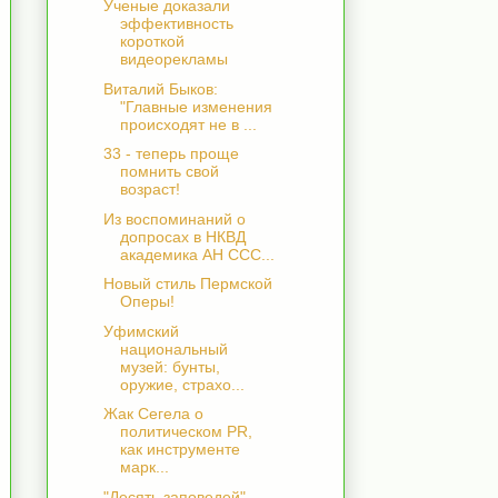
Ученые доказали
эффективность
короткой
видеорекламы
Виталий Быков:
"Главные изменения
происходят не в ...
33 - теперь проще
помнить свой
возраст!
Из воспоминаний о
допросах в НКВД
академика АН ССС...
Новый стиль Пермской
Оперы!
Уфимский
национальный
музей: бунты,
оружие, страхо...
Жак Сегела о
политическом PR,
как инструменте
марк...
"Десять заповедей"