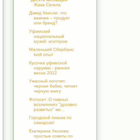
Жака Сегела
Дэвид Хенсли: что
важнее – продукт
или бренд?
Уфимский
национальный
музей: агитпром
Маленький Сбербанк:
мой опыт
Кусочки уфимской
наружки - ранняя
весна 2012
Ужасный логотип:
черная бабка, читает
черную книгу
Фотосет: О пивных
возлияниях "духовно
развитых" жи...
Городской пикник по
самарски!
Екатерина Уколова:
простые советы по