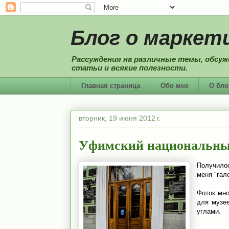
Блог о маркети
Рассуждения на различные темы, обсуж
статьи и всякие полезности.
Главная страница
Обо мне
О бло
вторник, 19 июня 2012 г.
Уфимский национальный
Получило
меня "гал
Фоток мно
для музе
углами.