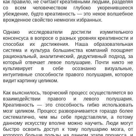
как правило, не считают креативными людьми, разделяя
со всем человечеством глубоко укоренившееся
убеждение, будто креативность — это некое волшебное
врожденное свойство немногих избранных.
Однако исследователи достигли изумительного
консенсуса в вопросе о разных уровнях креативности и
способах их достижения. Наша образовательная
система и культура большинства компаний поощряет
рациональный, аналитический, дедуктивный подход, за
который отвечает левое полушарие. Почти никто не
культивирует в себе осознанно визуальные,
интуитивные способности правого полушария, которое
видит картинку целиком.
Как выяснилось, творческий процесс осуществляется во
взаимодействии правого и левого полушария.
Креативность — это способность гибко использовать
мозг целиком. Процесс разворачивается гораздо более
систематично, чем мы себе представляли, а потому
данному искусству вполне можно научить. Люди могут
быстро освоить доступ к тому полушарию мозга, от
которого больше пользы на данном этапе процесса, и