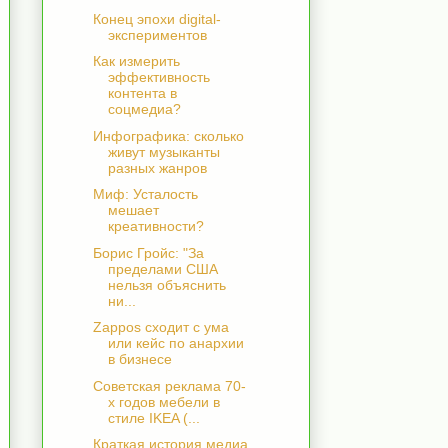
Конец эпохи digital-
экспериментов
Как измерить
эффективность
контента в
соцмедиа?
Инфографика: сколько
живут музыканты
разных жанров
Миф: Усталость
мешает
креативности?
Борис Гройс: "За
пределами США
нельзя объяснить
ни...
Zappos сходит с ума
или кейс по анархии
в бизнесе
Советская реклама 70-
х годов мебели в
стиле IKEA (...
Краткая история медиа