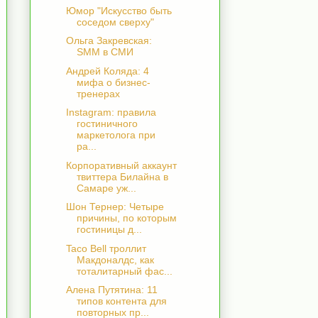
Юмор "Искусство быть
соседом сверху"
Ольга Закревская:
SMM в СМИ
Андрей Коляда: 4
мифа о бизнес-
тренерах
Instagram: правила
гостиничного
маркетолога при
ра...
Корпоративный аккаунт
твиттера Билайна в
Самаре уж...
Шон Тернер: Четыре
причины, по которым
гостиницы д...
Taco Bell троллит
Макдоналдс, как
тоталитарный фас...
Алена Путятина: 11
типов контента для
повторных пр...