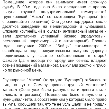
Помещение, которое они занимают имеет сложную
судьбу. В 90-е года оно было арендовано с правом
выкупа крупной полукриминальной коммерческой
группировкой "Масла" со смотрящим "Букварем" (не
спрашивайте про клички). Они до сих пор держат около
десятков заведений на Ленинградской и Куйбышева.
Открыли крупнейший в области антикварный магазин и
вели достаточно успешный бизнес (продуктовый,
ресторанный, парфюмерный и антикварный). Прошли
года, наступили 2000-е. "Бойцы" экс-министра У.
освобождали под принудительным выкупом дорогую
недвижимость у частных собственников в старой
Самаре (да и вообще по городу они сейчас владеют
сотней помещений магазинов). Выкупали жестко и грубо,
но по рыночной цене.
Группировка "Масла" (тогда уже "Букваря") отбилась от
них, но тут в Самару пришел крупный московский
капитал (Сочи уже были раскуплены и деньги стали
вливать в регионы). Помещение было выкуплено у
муниципалитета, а собственникам у которых было право
выкупа "сообщили так, что те не услышали" и не пришли