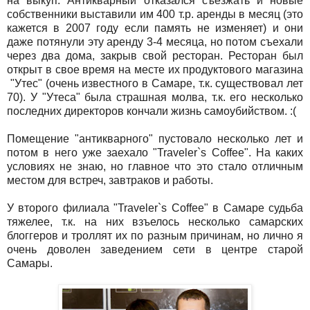
на выкуп. Антикварный отказался съезжать и новые
собственники выставили им 400 т.р. аренды в месяц (это
кажется в 2007 году если память не изменяет) и они
даже потянули эту аренду 3-4 месяца, но потом съехали
через два дома, закрыв свой ресторан. Ресторан был
открыт в свое время на месте их продуктового магазина
"Утес" (очень известного в Самаре, т.к. существовал лет
70). У "Утеса" была страшная молва, т.к. его несколько
последних директоров кончали жизнь самоубийством. :(
Помещение "антикварного" пустовало несколько лет и
потом в него уже заехало "Traveler`s Coffee". На каких
условиях не знаю, но главное что это стало отличным
местом для встреч, завтраков и работы.
У второго филиала "Traveler`s Coffee" в Самаре судьба
тяжелее, т.к. на них взъелось несколько самарских
блоггеров и троллят их по разным причинам, но лично я
очень доволен заведением сети в центре старой
Самары.