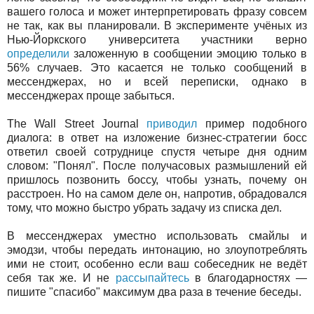
вашего голоса и может интерпретировать фразу совсем
не так, как вы планировали. В эксперименте учёных из
Нью-Йоркского университета участники верно
определили
заложенную в сообщении эмоцию только в
56% случаев. Это касается не только сообщений в
мессенджерах, но и всей переписки, однако в
мессенджерах проще забыться.
The Wall Street Journal
приводил
пример подобного
диалога: в ответ на изложение бизнес-стратегии босс
ответил своей сотруднице спустя четыре дня одним
словом: "Понял". После получасовых размышлений ей
пришлось позвонить боссу, чтобы узнать, почему он
расстроен. Но на самом деле он, напротив, обрадовался
тому, что можно быстро убрать задачу из списка дел.
В мессенджерах уместно использовать смайлы и
эмодзи, чтобы передать интонацию, но злоупотреблять
ими не стоит, особенно если ваш собеседник не ведёт
себя так же. И не
рассыпайтесь
в благодарностях —
пишите "спасибо" максимум два раза в течение беседы.