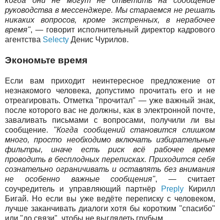
когда они не могут не ответить на сообщение
руководства в мессенджере. Мы стараемся не решать
никаких вопросов, кроме экстренных, в нерабочее
время"
, — говорит исполнительный директор кадрового
агентства
Selecty
Денис Чурилов.
Экономьте время
Если вам приходит неинтересное предложение от
незнакомого человека, допустимо прочитать его и не
отреагировать. Отметка "прочитал" — уже важный знак,
после которого вас не должны, как в электронной почте,
заваливать письмами с вопросами, получили ли вы
сообщение.
"Когда сообщений становится слишком
много, просто необходимо включать избирательные
фильтры, иначе есть риск всё рабочее время
проводить в бесплодных переписках. Приходится себя
сознательно ограничивать и оставлять без внимания
не особенно важные сообщения"
, — считает
соучредитель и управляющий партнёр
Preply
Кирилл
Бигай. Но если вы уже ведёте переписку с человеком,
лучше заканчивать диалоги хотя бы коротким "спасибо"
или "до связи", чтобы не выглядеть грубым.