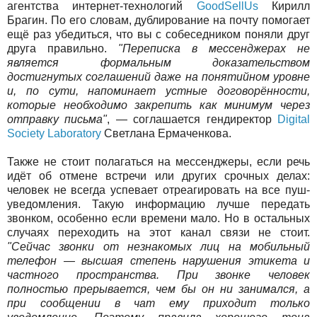
агентства интернет-технологий
GoodSellUs
Кирилл
Брагин. По его словам, дублирование на почту помогает
ещё раз убедиться, что вы с собеседником поняли друг
друга правильно.
"Переписка в мессенджерах не
является формальным доказательством
достигнутых соглашений даже на понятийном уровне
и, по сути, напоминает устные договорённости,
которые необходимо закрепить как минимум через
отправку письма"
, — соглашается гендиректор
Digital
Society Laboratory
Светлана Ермаченкова.
Также не стоит полагаться на мессенджеры, если речь
идёт об отмене встречи или других срочных делах:
человек не всегда успевает отреагировать на все пуш-
уведомления. Такую информацию лучше передать
звонком, особенно если времени мало. Но в остальных
случаях переходить на этот канал связи не стоит.
"Сейчас звонки от незнакомых лиц на мобильный
телефон — высшая степень нарушения этикета и
частного пространства. При звонке человек
полностью прерывается, чем бы он ни занимался, а
при сообщении в чат ему приходит только