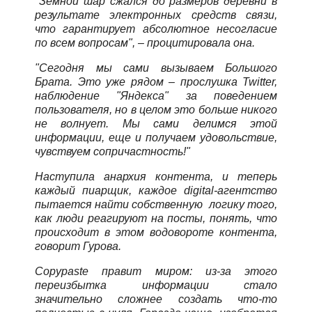
"Земной шар сжался до размеров деревни в
результате электронных средств связи,
что гарантирует абсолютное несогласие
по всем вопросам", – процитировала она.
"Сегодня мы сами вызываем Большого
Брата. Это уже рядом – прослушка Twitter,
наблюдение "Яндекса" за поведением
пользователя, но в целом это больше никого
не волнует. Мы сами делимся этой
информации, еще и получаем удовольствие,
чувствуем сопричастность!"
Наступила анархия контента, и теперь
каждый пиарщик, каждое digital-агентство
пытается найти собственную логику того,
как люди реагируют на посты, понять, что
происходит в этом водовороте контента,
говорит Гурова.
Copypaste правит миром: из-за этого
переизбытка информации стало
значительно сложнее создать что-то