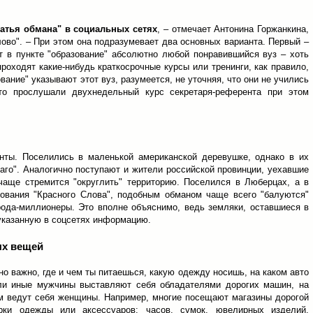
татья обмана" в социальных сетях
, – отмечает Антонина Горжанкина,
лово". – При этом она подразумевает два основных варианта. Первый –
ет в пункте "образование" абсолютно любой понравившийся вуз – хоть
роходят какие-нибудь краткосрочные курсы или тренинги, как правило,
ование" указывают этот вуз, разумеется, не уточняя, что они не учились
то прослушали двухнедельный курс секретаря-референта при этом
нты. Поселились в маленькой американской деревушке, однако в их
каго". Аналогично поступают и жители российской провинции, уехавшие
чаще стремится "округлить" территорию. Поселился в Люберцах, а в
ования "Красного Слова", подобным обманом чаще всего "балуются"
рода-миллионеры. Это вполне объяснимо, ведь земляки, оставшиеся в
 указанную в соцсетях информацию.
ых вещей
о важно, где и чем ты питаешься, какую одежду носишь, на каком авто
или иные мужчины выставляют себя обладателями дорогих машин, на
м ведут себя женщины. Например, многие посещают магазины дорогой
и одежды или аксессуаров: часов, сумок, ювелирных изделий.