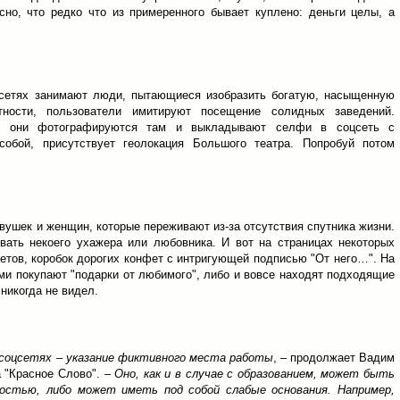
сно, что редко что из примеренного бывает куплено: деньги целы, а
цсетях занимают люди, пытающиеся изобразить богатую, насыщенную
ности, пользователи имитируют посещение солидных заведений.
а, они фотографируются там и выкладывают селфи в соцсеть с
обой, присутствует геолокация Большого театра. Попробуй потом
вушек и женщин, которые переживают из-за отсутствия спутника жизни.
ать некоего ухажера или любовника. И вот на страницах некоторых
тов, коробок дорогих конфет с интригующей подписью "От него…". На
ами покупают "подарки от любимого", либо и вовсе находят подходящие
никогда не видел.
 соцсетях – указание фиктивного места работы
, – продолжает Вадим
а "Красное Слово". –
Оно, как и в случае с образованием, может быть
ьностью, либо может иметь под собой слабые основания. Например,