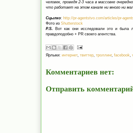
человек, проведя 2-3 часа в массовке очередн
что работает на этом канале ни много ни ма
Сцылко
:
http://pr-agentstvo.com/articles/pr-age
Фото из
Shutterstock
P.S.
Вот как они исследовали это и была л
правдоподобно + PR своего агентства.
Ярлыки:
интернет
,
твиттер
,
троллинг
,
facebook
,
Комментариев нет:
Отправить комментари