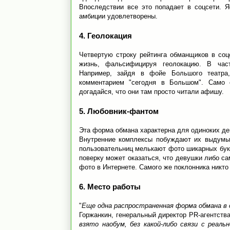
Впоследствии все это попадает в соцсети. Я
амбиции удовлетворены.
4. Геолокация
Четвертую строку рейтинга обманщиков в со
жизнь, фальсифицируя геолокацию. В част
Например, зайдя в фойе Большого театр
комментарием "сегодня в Большом". Само с
догадайся, что они там просто читали афишу.
5. Любовник-фантом
Эта форма обмана характерна для одиноких де
Внутренние комплексы побуждают их выдумыв
пользовательниц мелькают фото шикарных буке
поверку может оказаться, что девушки либо с
фото в Интернете. Самого же поклонника никто 
6. Место работы
"
Еще одна распространенная форма обмана в
Горжанкин, генеральный директор PR-агентств
взято наобум, без какой-либо связи с реал