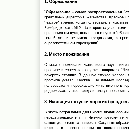
1. Образование
"
Образование – самая распространенная "с
креативный директор PR-агентства "Красное С
"чистое" вранье, когда пользователь указыва
Кембридж, хоть МГУ. Во втором случае люди п
при солидном вузе, после чего в пункте "образ
там 5 лет и не имеют госдиплома, а прос
образовательном учреждении".
2. Место проживания
О месте проживания чаще всего врут эмигра
профиле в соцсетях красуется, например, "Чи
покорять столицу. В данном случае человек 
профиле указал "Москва". По данным исслед
пользователи, переехавшие жить именно в го
родном захолустье, вряд ли смогут проверить
3. Имитация покупки дорогих брендов
В эпоху потребления для многих людей особенн
передвигаешься и т. п. Именно поэтому те 
самом деле взятых напрокат. Сходным образо
одежды и делают селфи во время примерк