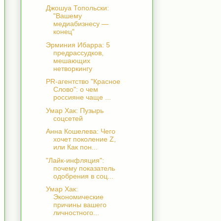
Джошуа Топольски:
"Вашему
медиабизнесу —
конец"
Эрминия Ибарра: 5
предрассудков,
мешающих
нетворкингу
PR-агентство "Красное
Слово": о чем
россияне чаще ...
Умар Хак: Пузырь
соцсетей
Анна Кошелева: Чего
хочет поколение Z,
или Как пон...
"Лайк-инфляция":
почему показатель
одобрения в соц...
Умар Хак:
Экономические
причины вашего
личностного...