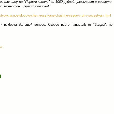
ого ток-шоу на "Первом канале" за 1000 рублей, указывает в соцсети,
ло экспертом. Звучит солидно!
"
ntstvo-krasnoe-slovo-o-chem-rossiyane-chashhe-vsego-vrut-v-socsetyah.html
и выборка большой вопрос. Скорее всего написалb от "балды", но
vc
й