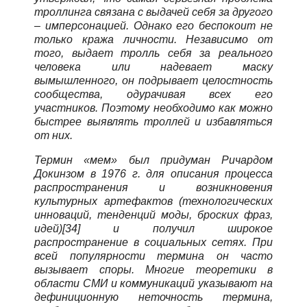
троллинга связана с выдачей себя за другого
– имперсонацией. Однако его беспокоит не
только кража личности. Независимо от
того, выдает тролль себя за реального
человека или надевает маску
вымышленного, он подрывает целостность
сообщества, одурачивая всех его
участников. Поэтому необходимо как можно
быстрее выявлять троллей и избавляться
от них.
Термин «мем» был придуман Ричардом
Докинзом в 1976 г. для описания процесса
распространения и возникновения
культурных артефактов (технологических
инноваций, тенденций моды, броских фраз,
идей)[34] и получил широкое
распространение в социальных сетях. При
всей популярности термина он часто
вызывает споры. Многие теоретики в
области СМИ и коммуникаций указывают на
дефиниционную неточность термина,