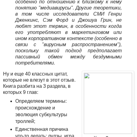
особенно по отношению к близкому к нему
понятию "медиавирусы". Другие теоретики,
в том числе исследователи СМИ Генри
Дженкинс, Сэм Форд и Джошуа Грин, не
любят этот термин, в особенности когда
его употребляют в маркетинговом или
ином корпоративном контексте (особенно в
связи с "вирусным распространением"),
поскольку такой подход предполагает
пассивный обмен между бездумными
потребителями.
Ну и еще 40 классных цитат,
которые не влезут в этот отзыв.
Книга разбита на 3 раздела, в
которых 9 глав:
Определяем термины:
происхождение и
эволюция субкультуры
троллей;
Единственная причина
что-то делать: лулзы, игра