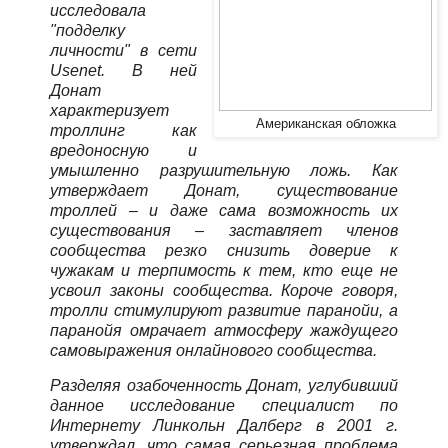
исследовала
"подделку
личности" в сети
Usenet. В ней
Донат
характеризует
Американская обложка
троллинг как
вредоносную и
умышленно разрушительную ложь. Как
утверждает Донат, существование
троллей – и даже сама возможность их
существования – заставляет членов
сообщества резко снизить доверие к
чужакам и терпимость к тем, кто еще не
усвоил законы сообщества. Короче говоря,
тролли стимулируют развитие паранойи, а
паранойя омрачает атмосферу жаждущего
самовыражения онлайнового сообщества.
Разделяя озабоченность Донат, углубивший
данное исследование специалист по
Интернету Линкольн Далберг в 2001 г.
утверждал, что самая серьезная проблема