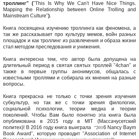
троллинг" (
"This Is Why We Can't Have Nice Things.
Mapping the Relationship between Online Trolling and
Mainstream Culture"
)
.
Книга посвящена изучению троллинга как феномена, а
так же рассказывает про культуру мемов, войн разных
площадок и как троллинг из развлечения и образа жизни
стал методом преследования и унижения.
Книга интересна тем, что автор была допущена на
длительный период в святая святых троллей "4chan" и
также в первые группы анонимусов, общалась с
известными троллями и собирала их мнения на разные
вопросы.
Книга прекрасна не только с точки зрения изучения
субкультур, но так же с точки зрения филологии,
социальной психологии, теории медиа и теории
поколений. Чтобы Вам было понятно эта книга была
опубликована в 2015 году в MIT (Массачусетский
"
201
политех)! В 2016 году книга выиграла
6 Nancy Baym
Book Award", которую проводит "Association of Internet