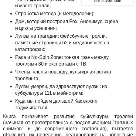
Уитни Филлипс
и маска тролля;
Отработка метода (и методологии);
Дом, который построил Fox: Анонимус, сцена
и циклы усиления;
Лулзы на трагедии: фейсбучные тролли,
памятные страницы 62 и медиабизнес на
катастрофах;
Раса и No-Spin Zone: тонкая грань между
троллями 80 и экспертами с ТВ;
Члены, члены повсюду: культурная логика
троллинга;
Лулзы умерли, да здравствуют лулзы: из
субкультуры 111 в мейнстрим;
Куда мы пойдем дальше? Как важно
задумываться.
Книга показывает развитие субкультуры троллей
(начиная от прототроллинга с подсовыванием "грязных
снимков" и до современного состояния), пытается
объяснить их поведение, реагирование на новостные