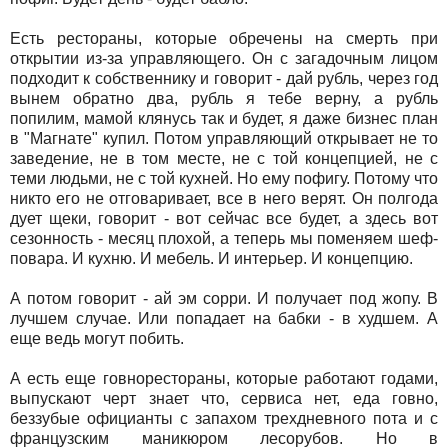
Есть рестораны, которые обречены на смерть при
открытии из-за управляющего. Он с загадочным лицом
подходит к собственнику и говорит - дай рубль, через год
вынем обратно два, рубль я тебе верну, а рубль
попилим, мамой клянусь так и будет, я даже бизнес план
в "Магнате" купил. Потом управляющий открывает не то
заведение, не в том месте, не с той концепцией, не с
теми людьми, не с той кухней. Но ему пофигу. Потому что
никто его не отговаривает, все в него верят. Он полгода
дует щеки, говорит - вот сейчас все будет, а здесь вот
сезонность - месяц плохой, а теперь мы поменяем шеф-
повара. И кухню. И мебель. И интерьер. И концепцию.
А потом говорит - ай эм сорри. И получает под жопу. В
лучшем случае. Или попадает на бабки - в худшем. А
еще ведь могут побить.
А есть еще говнорестораны, которые работают годами,
выпускают черт знает что, сервиса нет, еда говно,
беззубые официанты с запахом трехдневного пота и с
французским маникюром лесорубов. Но в