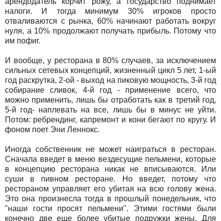
арендодатель корчит рожу, а государство поднимает
налоги. И тогда минимум 30% игроков просто
отваливаются с рынка, 60% начинают работать вокруг
нуля, а 10% продолжают получать прибыль. Потому что
им пофиг.
И вообще, у ресторана в 80% случаев, за исключением
сильных сетевых концепций, жизненный цикл 5 лет, 1-ый
год раскрутка, 2-ой - выход на пиковую мощность, 3-й год
собирание сливок, 4-й год - применение всего, что
можно применить, лишь бы отработать как в третий год,
5-й год- наплевать на все, лишь бы в минус не уйти.
Потом: ребрендинг, капремонт и кони бегают по кругу. И
фоном поет Эни Леннокс.
Иногда собственник не может наиграться в ресторан.
Сначала введет в меню вездесущие пельмени, которые
в концепцию ресторана никак не вписываются. Или
суши в пивном ресторане. Но введет, потому что
рестораном управляет его убитая на всю голову жена.
Это она произнесла тогда в прошлый понедельник, что
"наши гости просят пельмени". Этими гостями были
конечно две еще более убитые подружки жены. Для