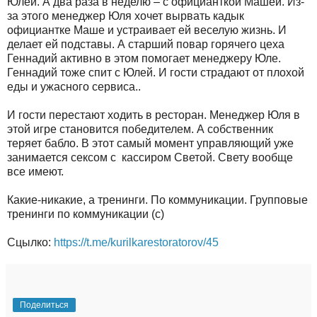
Юлей. А два раза в неделю – с официанткой Машей. Из-
за этого менеджер Юля хочет вырвать кадык
официантке Маше и устраивает ей веселую жизнь. И
делает ей подставы. А старший повар горячего цеха
Геннадий активно в этом помогает менеджеру Юле.
Геннадий тоже спит с Юлей. И гости страдают от плохой
еды и ужасного сервиса..
И гости перестают ходить в ресторан. Менеджер Юля в
этой игре становится победителем. А собственник
теряет бабло. В этот самый момент управляющий уже
занимается сексом с кассиром Светой. Свету вообще
все имеют.
Какие-никакие, а тренинги. По коммуникации. Групповые
тренинги по коммуникации (с)
Сцылко:
https://t.me/kurilkarestoratorov/45
Поделиться