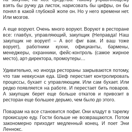
взять бы ручку да листок, нарисовать бы цифры, он бы
понял в какой глубокой жопе он. Но у него времени нет.
Или мозгов.
А еще воруют. Очень много воруют. Воруют в ресторане
все: главбух, управляющий, закупщик (Неправда! Наш
закупщик не ворует! – А вот фиг вам. И ваш тоже
ворует), работники кухни, официанты, бармены,
менеджеры, охранники, фейс-контроль (самое жирное
место), арт-директора, промоутеры…
Удивительно, но иногда рестораны закрываются потому,
что там невкусная еда. Шеф перестает контролировать
процессы, бухает с управляющим. Или сам бухает. Или
редко появляется на работе. И перестает бить поваров.
А закупщик берет еще больше откатов и привозит в
ресторан еще большее дерьмо, чем было до этого.
Поварам на все становится пофиг. Они кладут в тарелку
прокисшую еду. Гости больше не возвращаются. Потом
закономерно приходит медленный конец. И поет Эни
Леннокс.