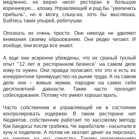
медленно, но верно несет ресторан в большую
коричневую… клоаку. Управляющий и рад бы "увеличить
прибыль", но в мозгу, слыш-ка, хоть бы мыслишка.
Бойтесь таких упырей, робятушки.
Опознать их очень просто. Они никогда не уделяют
внимания своему образованию. Они редко читают. И
вообще, они всегда все знают.
А еще они искренне убеждены, что их сраный тухлый
опыт "12 лет в ресторанном бизнесе" на самом деле
кому-то нужен. Они правда полагают, что это и есть их
конкурентное преимущество на рынке труда. А на самом
деле они – живые мумии, пародии на самих себя
десятилетней давности. Такие часто проходят
собеседования. Потому что умеют хорошо врать.
Часто собственник и управляющий не в состоянии
контролировать издержки. В таком ресторане нет
бюджетов, собственник работает по кассовому методу.
Как бандосы после грабежа. Че заработали - насыпали в
кучу и поделили. А потом не хватает денег на персонал,
на закупки, на хоз. средства. Такому управляющему