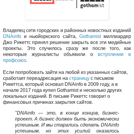
Владелец сети городских и районных новостных изданий
DNAinfo
и ньюйоркского сайта,
Gothamist
миллиардер
Джо Рикеттс принял решение закрыть все эти медийные
проекты. Это случилось сразу же после того, как
некоторые журналисты объявили о
вступлении в
профсоюз
.
Если попробовать зайти на любой из указанных сайтов,
сработает переадресация на
страницу
с письмом
Рикеттса, который основал DNAinfo в 2009 году, а в
начале 2017 года купил Gothamist и несколько других
локальных изданий. В письме Рикеттс говорит о
финансовых причинах закрытия сайтов.
"DNAinfo — это, в конце концов, бизнес-
проект. А бизнес должен быть экономически
успешным. И мы старались сделать DNAinfo
успешным, но этих усилий оказалось