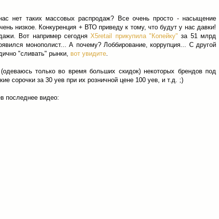
нас нет таких массовых распродаж? Все очень просто - насыщение
чень низкое. Конкуренция + ВТО приведу к тому, что будут у нас давки!
одажи. Вот например сегодня
X5retail прикупила "Копейку"
за 51 млрд
оявился монополист... А почему? Лоббирование, коррупция... С другой
дично "сливать" рынки,
вот увидите
.
(одеваюсь только во время больших скидок) некоторых брендов под
е сорочки за 30 уев при их розничной цене 100 уев, и т.д. ;)
в последнее видео: