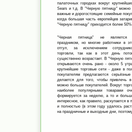
палаточных городках вокруг крупнейших
Sears и т.д. В "Черную пятницу" можн
важные и дорогостоящие семейные покупк
когда большая часть европейцев затари
"Черную пятницу" приходится более 50
"Черная пятница" не является 
праздником, но многие работники в эт
отгул, за исключением сотрудник
торговли, так как в этот день пото
существенно возрастает. В "Черную пят
открываются очень рано - около 5 утр
крупнейшие торговые сети - даже в по
покупателям предлагаются серьёзные
делается для того, чтобы привлечь в
можно больше покупателей. Вокруг торг
наиболее популярными товарами оч
формируется за неделю, а то и больш
интересное, как правило, раскупается в 
и полностью (в этом году удалось рас
на праздничные и выходные дни, поэтому