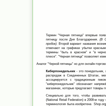
Термин "Черная пятница" впервые поя
пятницу после Дня Благодарения.
(В 
пробок)
. Второй вариант названия возни
отмечают на графиках убытки красным
термины "быть в красном" и "в черно
плюсе". "Черная пятница" позволяет изм
Аналог "Черной пятницы" но для онлайн-торгов
Киберпонедельник
- это понедельник,
распродаж в Соединенных Штатах, ме
ассоциируется с традиционным пико
"киберпонедельник" обозначает напряж
магазинах, которые предлагают товары 
Специально для того, чтобы развива
(National Retail Federation) в 2008-м го
терминология была изобретена Shop.org