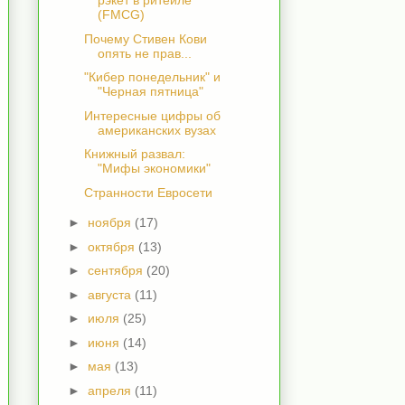
рэкет в ритейле
(FMCG)
Почему Стивен Кови
опять не прав...
"Кибер понедельник" и
"Черная пятница"
Интересные цифры об
американских вузах
Книжный развал:
"Мифы экономики"
Странности Евросети
►
ноября
(17)
►
октября
(13)
►
сентября
(20)
►
августа
(11)
►
июля
(25)
►
июня
(14)
►
мая
(13)
►
апреля
(11)