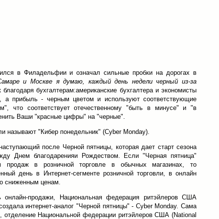
вился в Филадельфии и означал сильные пробки на дорогах в
Самаре и Москве я думаю, каждый день недели черный из-за
к благодаря бухгалтерам:американские бухгалтера и экономисты
, а прибыль - черным цветом и используют соответствующие
м", что соответствует отечественному "быть в минусе" и "в
енить Ваши "красные цифры" на "черные".
ли называют "Кибер понедельник" (Cyber Monday).
 наступающий после Черной пятницы, которая дает старт сезона
жду Днем благодаренияи Рождеством. Если "Черная пятница"
м продаж в розничной торговле в обычных магазинах, то
ённый день в Интернет-сегменте розничной торговли, в онлайн
по сниженным ценам.
ть онлайн-продажи, Национальная федерация ритэйлеров США
ду создала интернет-аналог "Черной пятницы" - Cyber Monday. Сама
, отделение Национальной федерации ритэйлеров США (National