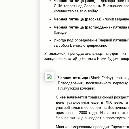
Черная пятница (1966)
, 2 декабря 1966 г
США теряет над Северным Вьетнамом вос
количество за всю войну.
Черная пятница (рассказ)
- произведение
Черная пятница (распродажи)
- пятница 
Канаде.
Иногда под определение "черной пятницы"
за собой Великую депрессию.
У знакомой преподавательницы студент и
заведение кстати)! ;) Но мы с Вами будем гово
Черная пятница
(Black Friday) - пятни
Благодарения, посвященного первому
Плимутской колонии).
С нее начинается традиционный рождест
день установился еще в XIX веке, а
употреблялся в основном на Восточном 
примерно с 2000 года. Из-за того, чт
Чёрная пятница выпадает в промежуток в
Многие американцы проводят "предпятн