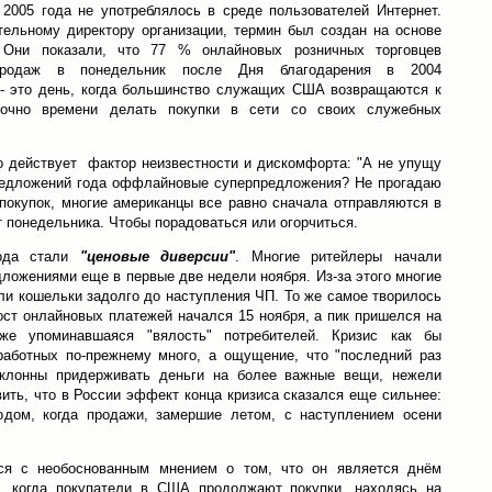
ул 2005 года не употреблялось в среде пользователей Интернет.
тельному директору организации, термин был создан на основе
 Они показали, что 77 % онлайновых розничных торговцев
продаж в понедельник после Дня благодарения в 2004
к - это день, когда большинство служащих США возвращаются к
точно времени делать покупки в сети со своих служебных
о действует фактор неизвестности и дискомфорта: "А не упущу
редложений года оффлайновые суперпредложения? Не прогадаю
 покупок, многие американцы все равно сначала отправляются в
 понедельника. Чтобы порадоваться или огорчиться.
года стали
"ценовые диверсии"
. Многие ритейлеры начали
ложениями еще в первые две недели ноября. Из-за этого многие
ли кошельки задолго до наступления ЧП. То же самое творилось
ост онлайновых платежей начался 15 ноября, а пик пришелся на
же упоминавшаяся "вялость" потребителей. Кризис как бы
зработных по-прежнему много, а ощущение, что "последний раз
склонны придерживать деньги на более важные вещи, нежели
вить, что в России эффект конца кризиса сказался еще сильнее:
одом, когда продажи, замершие летом, с наступлением осени
тся с необоснованным мнением о том, что он является днём
т, когда покупатели в США продолжают покупки, находясь на