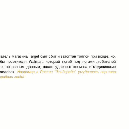
ель магазина Target был сбит и затоптан толпой при входе, но,
бы посетителя Walmart, который погиб под ногами любителей
го, по разным данным, после ударного шопинга в медицинские
 человек.
Например в России "Эльдорадо" умудрилось паршиво
традали люди!