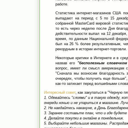
работе.
Статистика интернет-магазинов США по
выпадают на период с 5 по 15 декабр
собранной MasterCard мировой статисти
то есть через неделю после Дня благод
действительности выпал на 12 декабря,
время, по данным Национальной федера
был на 26 % более результативным, чем
рекордным в истории интернет-торговли.
Некоторые критики в Интернете и в сре
назвав его
"бесполезным словечком
вопрос, имеет ли смысл американцам с
"Сначала мы возносим благодарность з
очередях, чтобы получить еще больше",
как-то затихает перед волшебными слова
Интересный совет
, как закупаться в "Черную пя
1. Одевайтесь "слоями" и в такую одежду, ко
очереди ночью и не упариться в магазине. Лу
2. Не наедайтесь накануне, в День Благодаре
3. Заранее составьте план, что и где будете
4. Делайте покупки в онлайне в понедельник.
5. Выбирайте небольшие магазины. Распродаж