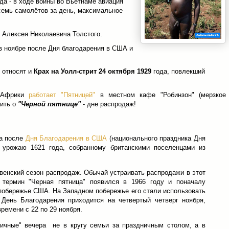
ода - в ходе войны во Вьетнаме авиация
емь самолётов за день, максимальное
 Алексея Николаевича Толстого.
в ноябре после Дня благодарения в США и
 относят и
Крах на Уолл-стрит 24 октября 1929
года, повлекший
з Африки
работает "Пятницей"
в местном кафе "Робинзон" (мерзкое
рить о
"Черной пятнице"
- дне распродаж!
ца после
Дня Благодарения в США
(национального праздника Дня
 урожаю 1621 года, собранному британскими поселенцами из
венский сезон распродаж. Обычай устраивать распродажи в этот
 термин "Черная пятница" появился в 1966 году и поначалу
побережье США. На Западном побережье его стали использовать
о День Благодарения приходится на четвертый четверг ноября,
ремени с 22 по 29 ноября.
ичные" вечера не в кругу семьи за праздничным столом, а в