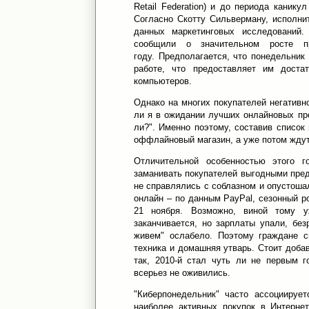
Retail Federation) и до периода каник
Согласно Скотту Сильверману, исполни
данных маркетинговых исследований.
сообщили о значительном росте 
году. Предполагается, что понедельни
работе, что предоставляет им доста
компьютеров.
Однако на многих покупателей негативн
ли я в ожидании лучших онлайновых п
ли?". Именно поэтому, составив список
оффлайновый магазин, а уже потом ждут
Отличительной особенностью этого 
заманивать покупателей выгодными пред
не справлялись с соблазном и опустоша
онлайн – по данным PayPal, сезонный р
21 ноября. Возможно, виной тому у
заканчивается, но зарплаты упали, бе
живем" ослабело. Поэтому граждане 
техника и домашняя утварь. Стоит доба
так, 2010-й стал чуть ли не первым г
всерьез не оживились.
"Киберпонедельник" часто ассоциируе
наиболее активных покупок в Интерне