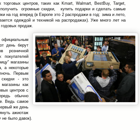
 торговых центров, таких как Kmart, Walmart, BestBuy, Target,
о получить огромные скидки, купить подарки и сделать самые
и на год вперед (в Европе это 2 распродажи в год: зима и лето,
вается одеждой и техникой на распродажах). Уже много лет на
% годовых продаж.
официальным
от день берут
ов розничной
к покупателей
ницу" магазины
а, а некоторые
лночь. Первым
 скидки - это
 магазины как
овых центров с
ередь обычно
е. Ведь самое
первый же день
тянуть ажиотаж
 не было давок).