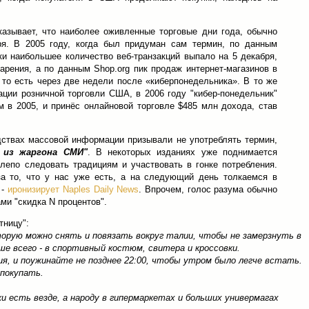
казывает, что наиболее оживленные торговые дни года, обычно
я. В 2005 году, когда был придуман сам термин, по данным
ки наибольшее количество веб-транзакций выпало на 5 декабря,
арения, а по данным Shop.org пик продаж интернет-магазинов в
 то есть через две недели после «киберпонедельника». В то же
ции розничной торговли США, в 2006 году "кибер-понедельник"
 в 2005, и принёс онлайновой торговле $485 млн дохода, став
дствах массовой информации призывали не употреблять термин,
 из жаргона СМИ"
. В некоторых изданиях уже поднимается
лепо следовать традициям и участвовать в гонке потребления.
а то, что у нас уже есть, а на следующий день толкаемся в
 -
иронизирует Naples Daily News
. Впрочем, голос разума обычно
ми "скидка N процентов".
тницу":
торую можно снять и повязать вокруг талии, чтобы не замерзнуть в
чше всего - в спортивный костюм, свитера и кроссовки.
ния, и поужинайте не позднее 22:00, чтобы утром было легче встать.
 покупать.
и есть везде, а народу в гипермаркетах и больших универмагах