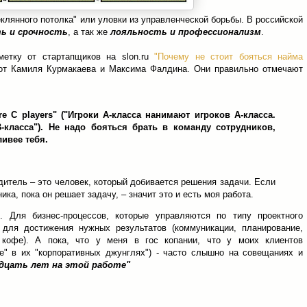
клянного потолка" или уловки из управленческой борьбы. В российской
ь и срочность
, а так же
лояльность и профессионализм
.
метку от стартапщиков на slon.ru
"Почему не стоит бояться найма
т Камиля Курмакаева и Максима Фалдина. Они правильно отмечают
hire C players" ("Игроки А-класса нанимают игроков А-класса.
класса").
Не надо бояться брать в команду сотрудников,
ливее тебя.
дитель – это человек, который добивается решения задачи. Если
ка, пока он решает задачу, – значит это и есть моя работа.
 Для бизнес-процессов, которые управляются по типу проектного
 для достижения нужных результатов (коммуникации, планирование,
е кофе). А пока, что у меня в гос копании, что у моих клиентов
бе" в их "корпоративных джунглях") - часто слышно на совещаниях и
идцать лет на этой работе"