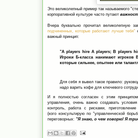
Это великолепный пример так называемого "сте
корпоративной культуре часто путают
важност
Вчера буквально прочитал великолепную за
подчиненных, которые работают лучше тебя"
о
важный принцип:
"A players hire A players; B players 
Игроки Б-класса нанимают игроков В-
которые сильнее, опытнее или талант
Для себя я вывел такое правило: руково
надо варить кофе для ключевого сотрудни
И я полностью согласен с этим принципом.
управления, очень важно создавать условия
контроль, работа с рисками, приготовлени
(кого консультирую по "управленческой борь
переговорных:
"Я знаю, о чем говорю! Я тр