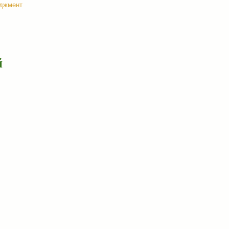
джмент
й