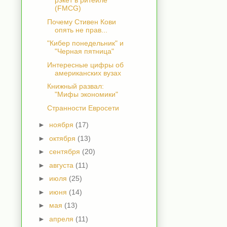
рэкет в ритейле
(FMCG)
Почему Стивен Кови
опять не прав...
"Кибер понедельник" и
"Черная пятница"
Интересные цифры об
американских вузах
Книжный развал:
"Мифы экономики"
Странности Евросети
►
ноября
(17)
►
октября
(13)
►
сентября
(20)
►
августа
(11)
►
июля
(25)
►
июня
(14)
►
мая
(13)
►
апреля
(11)