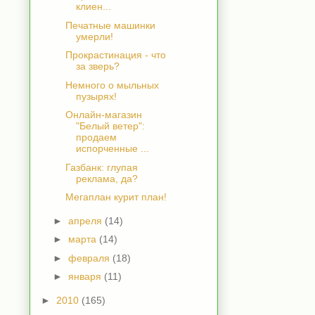
клиен...
Печатные машинки
умерли!
Прокрастинация - что
за зверь?
Немного о мыльных
пузырях!
Онлайн-магазин
"Белый ветер":
продаем
испорченные ...
Газбанк: глупая
реклама, да?
Мегаплан курит план!
►
апреля
(14)
►
марта
(14)
►
февраля
(18)
►
января
(11)
►
2010
(165)