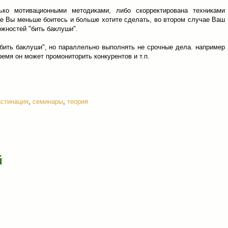
ько мотивационными методиками, либо скорректирована техниками
е Вы меньше боитесь и больше хотите сделать, во втором случае Ваш
ожностей "бить баклуши".
бить баклуши", но параллельно выполнять не срочные дела. например
ремя он может промониторить конкурентов и т.п.
астинация
,
семинары
,
теория
й