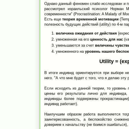
Однако данный феномен слабо исследован и п
рассмотрел израильский психолог Норман Ми
современности" (Procrastination: A Malady of Mo
Есть еще
теория временной мотивации
(Temp
полезность будущих действий (utility) по 4-м п
величина ожидания от действия
(expec
умноженная на его
ценность для нас
(va
уменьшаются за счет
величины чувств
умноженного на
уровень нашего беспо
Utility = (e
В итоге индивид ориентируется при выборе н
него. "А что мне будет с того, что я делаю эту 
Если исходить из данной теории, то уровень
ценны его результаты лично для индивида,
индивиды более подвержены прокрастинации
индивид работает).
Наилучшим образом работа выполняется тог
заинтересованность, а беспокойство сниже
доверием к начальству (не боимся ошибаться)