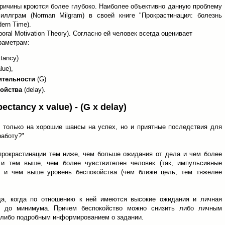
ричины кроются более глубоко. Наиболее объективно данную проблему
ллграм (Norman Milgram) в своей книге "Прокрастинация: болезнь
dern Time).
oral Motivation Theory). Согласно ей человек всегда оценивает
араметрам:
tancy)
lue),
ительности
(G)
койства
(delay).
xpectancy x value) - (G x delay)
е только на хорошие шансы на успех, но и приятные последствия для
работу?"
 прокрастинации тем ниже, чем больше ожидания от дела и чем более
 и тем выше, чем более чувствителен человек (так, импульсивные
) и чем выше уровень беспокойства (чем ближе цель, тем тяжелее
да, когда по отношению к ней имеются высокие ожидания и личная
но до минимума. Причем беспокойство можно снизить либо личным
, либо подробным информированием о задании.