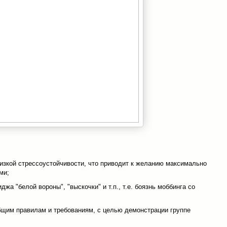
низкой стрессоустойчивости, что приводит к желанию максимально
ми;
джа "белой вороны", "выскочки" и т.п., т.е. боязнь моббинга со
бщим правилам и требованиям, с целью демонстрации группе