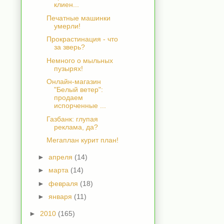
клиен...
Печатные машинки
умерли!
Прокрастинация - что
за зверь?
Немного о мыльных
пузырях!
Онлайн-магазин
"Белый ветер":
продаем
испорченные ...
Газбанк: глупая
реклама, да?
Мегаплан курит план!
►
апреля
(14)
►
марта
(14)
►
февраля
(18)
►
января
(11)
►
2010
(165)