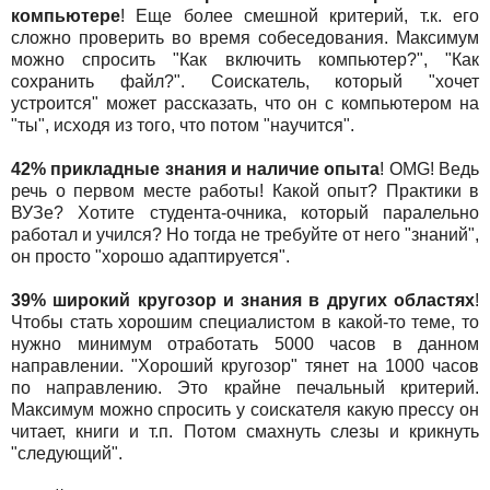
компьютере
! Еще более смешной критерий, т.к. его
сложно проверить во время собеседования. Максимум
можно спросить "Как включить компьютер?", "Как
сохранить файл?". Соискатель, который "хочет
устроится" может рассказать, что он с компьютером на
"ты", исходя из того, что потом "научится".
42% прикладные знания и наличие опыта
! OMG! Ведь
речь о первом месте работы! Какой опыт? Практики в
ВУЗе? Хотите студента-очника, который паралельно
работал и учился? Но тогда не требуйте от него "знаний",
он просто "хорошо адаптируется".
39% широкий кругозор и знания в других областях
!
Чтобы стать хорошим специалистом в какой-то теме, то
нужно минимум отработать 5000 часов в данном
направлении. "Хороший кругозор" тянет на 1000 часов
по направлению. Это крайне печальный критерий.
Максимум можно спросить у соискателя какую прессу он
читает, книги и т.п. Потом смахнуть слезы и крикнуть
"следующий".