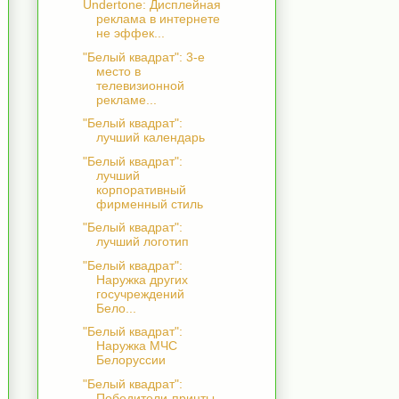
Undertone: Дисплейная
реклама в интернете
не эффек...
"Белый квадрат": 3-е
место в
телевизионной
рекламе...
"Белый квадрат":
лучший календарь
"Белый квадрат":
лучший
корпоративный
фирменный стиль
"Белый квадрат":
лучший логотип
"Белый квадрат":
Наружка других
госучреждений
Бело...
"Белый квадрат":
Наружка МЧС
Белоруссии
"Белый квадрат":
Победители-принты