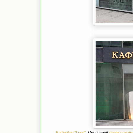
Кафе-бар "Luce".
Очередной
проект госпо