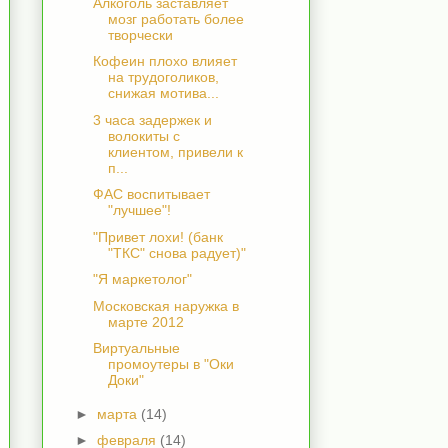
Алкоголь заставляет
мозг работать более
творчески
Кофеин плохо влияет
на трудоголиков,
снижая мотива...
3 часа задержек и
волокиты с
клиентом, привели к
п...
ФАС воспитывает
"лучшее"!
"Привет лохи! (банк
"ТКС" снова радует)"
"Я маркетолог"
Московская наружка в
марте 2012
Виртуальные
промоутеры в "Оки
Доки"
►
марта
(14)
►
февраля
(14)