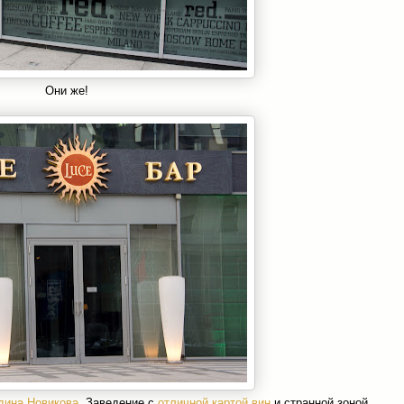
Они же!
дина Новикова
. Заведение с
отличной картой вин
и странной зоной