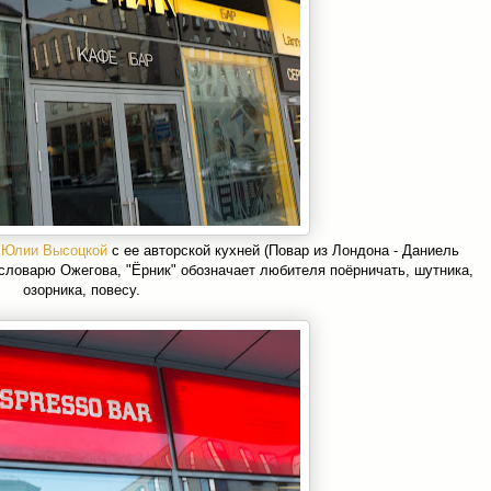
 Юлии Высоцкой
с ее авторской кухней (Повар из Лондона - Даниель
 словарю Ожегова, "Ёрник" обозначает любителя поёрничать, шутника,
озорника, повесу.