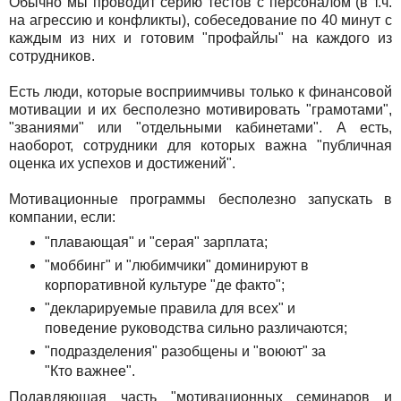
Обычно мы проводит серию тестов с персоналом (в т.ч.
на агрессию и конфликты), собеседование по 40 минут с
каждым из них и готовим "профайлы" на каждого из
сотрудников.
Есть люди, которые восприимчивы только к финансовой
мотивации и их бесполезно мотивировать "грамотами",
"званиями" или "отдельными кабинетами". А есть,
наоборот, сотрудники для которых важна "публичная
оценка их успехов и достижений".
Мотивационные программы бесполезно запускать в
компании, если:
"плавающая" и "серая" зарплата;
"моббинг" и "любимчики" доминируют в
корпоративной культуре "де факто";
"декларируемые правила для всех" и
поведение руководства сильно различаются;
"подразделения" разобщены и "воюют" за
"Кто важнее".
Подавляющая часть "мотивационных семинаров и