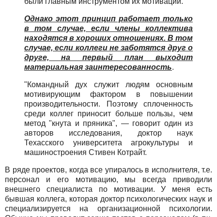
были главным инструментом их мотивации.
Однако этот принцип работает только
в том случае, если члены коллектива
находятся в хороших отношениях. В том
случае, если коллеги не заботятся друг о
друге, на первый план выходит
материальная заинтересованность
.
"Командный дух служит людям основным
мотивирующим фактором в повышении
производительности. Поэтому сплоченность
среди коллег приносит больше пользы, чем
метод "кнута и пряника", — говорит один из
авторов исследования, доктор наук
Техасского университета агрокультуры и
машиностроения Стивен Котрайт.
В ряде проектов, когда все упиралось в исполнителя, т.е.
персонал и его мотивацию, мы всегда приводили
внешнего специалиста по мотивации. У меня есть
бывшая коллега, которая доктор психологических наук и
специализируется на организационной психологии.