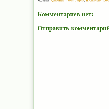
Ярлыки:
идиотизм
,
полиграфия
,
провинция
,
рек
Комментариев нет:
Отправить комментари