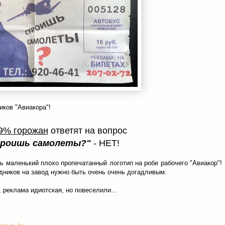
иков "Авиакора"!
9% горожан
ответят на вопрос
троишь самолеты?"
- НЕТ!
ть маленький плохо пропечатанный логотип на робе рабочего "Авиакор"!
удников на завод нужно быть очень очень догадливым.
, реклама идиотская, но повеселили...