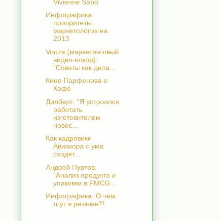
Vivienne Sabo
Инфографика:
приоритеты
маркетологов на
2013
Vooza (маркетинговый
видео-юмор):
"Советы как дела...
Кино Парфенова о
Кофе
Дилберт: "Я устроился
работать
изготовителем
новос...
Как кадровики
Авиакора с ума
сходят...
Андрей Пуртов:
"Анализ продукта и
упаковки в FMCG:...
Инфографика: О чем
лгут в резюме?!