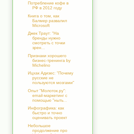
Потребление кофе в
РФ в 2012 году
Книга о том, как
Балмер развалил
Microsoft
Джек Траут: "На
бренды нужно
смотреть с точки
зрен...
Признаки хорошего
бизнес-тренинга by
Michelino
Ицхак Адизес: "Почему
русские не
пользуются мозгами"
Опыт "Молоток.ру":
email-маркетинг с
помощью "ныть...
Инфографика: как
быстро и точно
оценивать проект
Небольшое
продолжение про