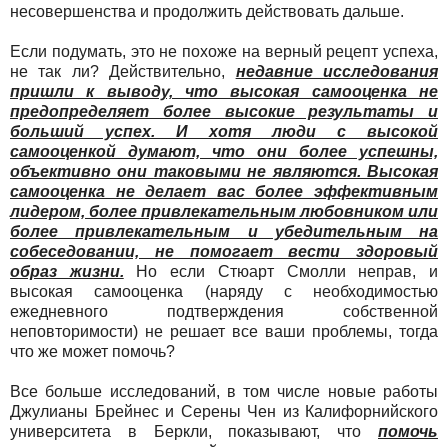
несовершенства и продолжить действовать дальше.
Если подумать, это не похоже на верный рецепт успеха,
не так ли? Действительно,
недавние исследования
пришли к выводу, что высокая самооценка не
предопределяет более высокие результаты и
больший успех. И хотя люди с высокой
самооценкой думают, что они более успешны,
объективно они таковыми не являются. Высокая
самооценка не делает вас более эффективным
лидером, более привлекательным любовником или
более привлекательным и убедительным на
собеседовании, не помогает вести здоровый
образ жизни.
Но если Стюарт Смолли неправ, и
высокая самооценка (наряду с необходимостью
ежедневного подтверждения собственной
неповторимости) не решает все ваши проблемы, тогда
что же может помочь?
Все больше исследований, в том числе новые работы
Джулианы Брейнес и Серены Чен из Калифорнийского
университета в Беркли, показывают, что
помочь