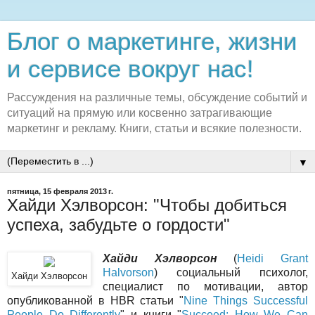
Блог о маркетинге, жизни
и сервисе вокруг нас!
Рассуждения на различные темы, обсуждение событий и
ситуаций на прямую или косвенно затрагивающие
маркетинг и рекламу. Книги, статьи и всякие полезности.
▼
пятница, 15 февраля 2013 г.
Хайди Хэлворсон: "Чтобы добиться
успеха, забудьте о гордости"
Хайди Хэлворсон
(
Heidi Grant
Halvorson
) социальный психолог,
Хайди Хэлворсон
специалист по мотивации, автор
опубликованной в HBR статьи "
Nine Things Successful
People Do Differently
" и книги "
Succeed: How We Can