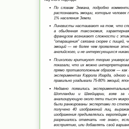
По словам Экмана, подробно комменти
распознавать эмоции, которые человек 
1% населения Земли.
Лингвисты настаивают на том, что спи
а обыденная таксономия, характерна
французов возникают сложности с этим 
"отвращения" связана скорее с пищей, 
эмоций — не более чем проявление этно
английского, и не интересующихся никак
Психологи критикуют теорию универсал
показали, что их можно интерпретирова
прямо противоположным образом — как 
экспериментах Кэррола Изарда, одного 
правильно угадывали 75-80% эмоций, яп
Недавно появились экспериментальны
Шотландии и Швейцарии, взяв за о
анализирующую около пяти тысяч микро
были ранжированы экспертами по степе
получено 40 изображений лиц, выраж
изображения предъявлялись европейцам
разрешалось отвечать «не знаю», есл
восприятию, или добавлять свой вариан