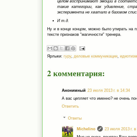
целом воспринимают эмоции в соответ
такие категории, как удивление, стр
эксперимента не хватало в базовом списк
И т.д.
Ну и в конце концом, можно было упирать на 
тексте признаков "магичности" тренера.
Ярлыки:
гуру
,
деловые коммуникации
,
идиотиз
2 комментария:
Анонимный
23 июля 2013 г. в 14:34
А вас цепляет что именно? не очень по
Ответить
Ответы
Michelino
23 июля 2013 г. в
Мне не очень понятен Ваш вопр