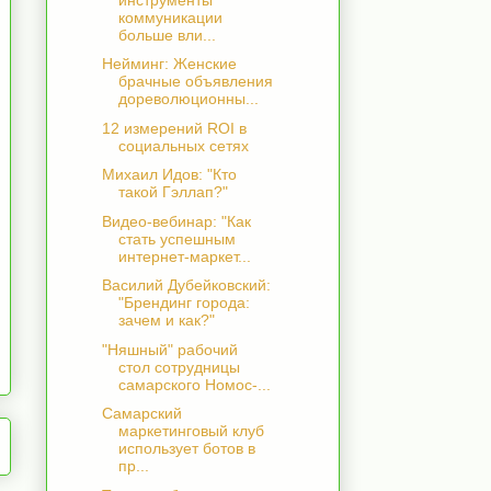
коммуникации
больше вли...
Нейминг: Женские
брачные объявления
дореволюционны...
12 измерений ROI в
социальных сетях
Михаил Идов: "Кто
такой Гэллап?"
Видео-вебинар: "Как
стать успешным
интернет-маркет...
Василий Дубейковский:
"Брендинг города:
зачем и как?"
"Няшный" рабочий
стол сотрудницы
самарского Номос-...
Самарский
маркетинговый клуб
использует ботов в
пр...