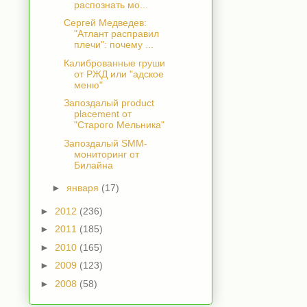
распознать мо...
Сергей Медведев:
"Атлант расправил
плечи": почему ...
Калиброванные груши
от РЖД или "адское
меню"
Запоздалый product
placement от
"Старого Мельника"
Запоздалый SMM-
мониторинг от
Билайна
►
января
(17)
►
2012
(236)
►
2011
(185)
►
2010
(165)
►
2009
(123)
►
2008
(58)