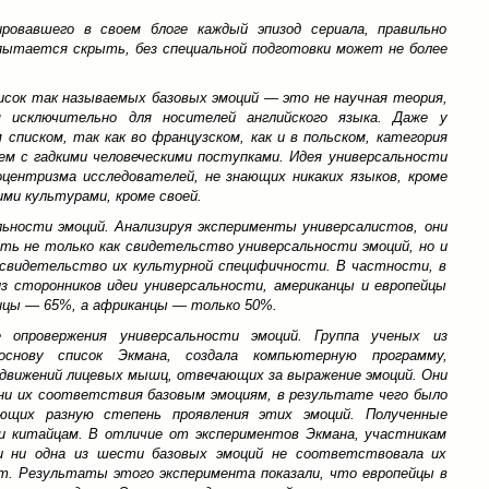
ровавшего в своем блоге каждый эпизод сериала, правильно
пытается скрыть, без специальной подготовки может не более
сок так называемых базовых эмоций — это не научная теория,
я исключительно для носителей английского языка. Даже у
списком, так как во французском, как и в польском, категория
чем с гадкими человеческими поступками. Идея универсальности
центризма исследователей, не знающих никаких языков, кроме
ими культурами, кроме своей.
ьности эмоций. Анализируя эксперименты универсалистов, они
ть не только как свидетельство универсальности эмоций, но и
свидетельство их культурной специфичности. В частности, в
из сторонников идеи универсальности, американцы и европейцы
онцы — 65%, а африканцы — только 50%.
е опровержения универсальности эмоций. Группа ученых из
снову список Экмана, создала компьютерную программу,
движений лицевых мышц, отвечающих за выражение эмоций. Они
ни их соответствия базовым эмоциям, в результате чего было
ающих разную степень проявления этих эмоций. Полученные
 и китайцам. В отличие от экспериментов Экмана, участникам
и ни одна из шести базовых эмоций не соответствовала их
т. Результаты этого эксперимента показали, что европейцы в