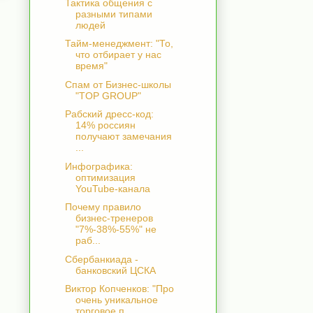
Тактика общения с
разными типами
людей
Тайм-менеджмент: "То,
что отбирает у нас
время"
Спам от Бизнес-школы
"TOP GROUP"
Рабский дресс-код:
14% россиян
получают замечания
...
Инфографика:
оптимизация
YouTube-канала
Почему правило
бизнес-тренеров
"7%-38%-55%" не
раб...
Сбербанкиада -
банковский ЦСКА
Виктор Копченков: "Про
очень уникальное
торговое п...