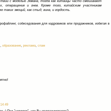
ствии с моделью Экмана, тогда как китайцы часто смешивают
ах, отвращение и гнев. Кроме того, китайским участникам
е таких эмоций, как стыд, вина, и гордость.
профайлинг, собеседования для кадровиков или продажников, избегая в
м
,
образование
,
реклама
,
спам
нятно!
 14:49
ос :) Под "цепляет", что Вы подразумеваете?